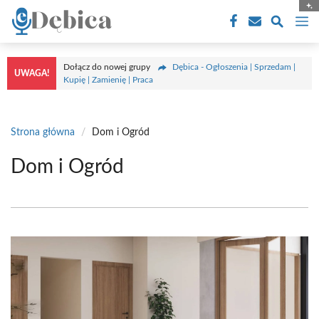
Przejdź
M
do
treści
Dołącz do nowej grupy
Dębica - Ogłoszenia | Sprzedam |
UWAGA!
Kupię | Zamienię | Praca
Strona główna
/
Dom i Ogród
Dom i Ogród