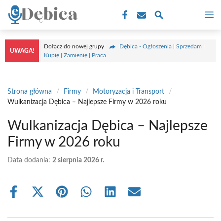
Przejdź
M
do
treści
Dołącz do nowej grupy
Dębica - Ogłoszenia | Sprzedam |
UWAGA!
Kupię | Zamienię | Praca
Strona główna
/
Firmy
/
Motoryzacja i Transport
/
Wulkanizacja Dębica – Najlepsze Firmy w 2026 roku
Wulkanizacja Dębica – Najlepsze
Firmy w 2026 roku
Data dodania:
2 sierpnia 2026 r.
Share
Share
Share
Share
Share
Share
on
on
on
on
on
on
Facebook
X
Pinterest
WhatsApp
LinkedIn
Email
(Twitter)