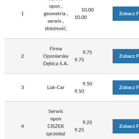
opon ,
10.00
1
geometria ,
Zobacz F
10.00
serwis ,
zbieżność,
Firma
9.75
2
Oponiarska
Zobacz F
9.75
Dębica S.A.
9.50
3
Luk-Car
Zobacz F
9.50
Serwis
opon
9.25
4
CISZEK
Zobacz F
9.25
sprzedaż