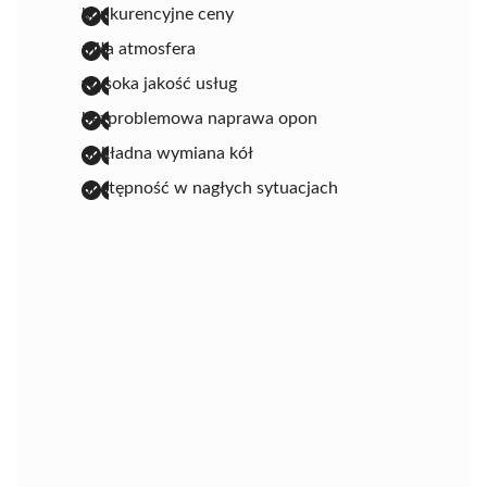
konkurencyjne ceny
miła atmosfera
wysoka jakość usług
bezproblemowa naprawa opon
dokładna wymiana kół
dostępność w nagłych sytuacjach