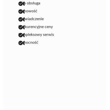
miła obsługa
fachowość
doświadczenie
konkurencyjne ceny
kompleksowy serwis
pomocność