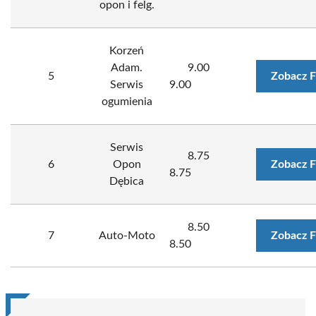
opon i felg.
Korzeń
Adam.
9.00
5
Zobacz F
Serwis
9.00
ogumienia
Serwis
8.75
6
Opon
Zobacz F
8.75
Dębica
8.50
7
Auto-Moto
Zobacz F
8.50