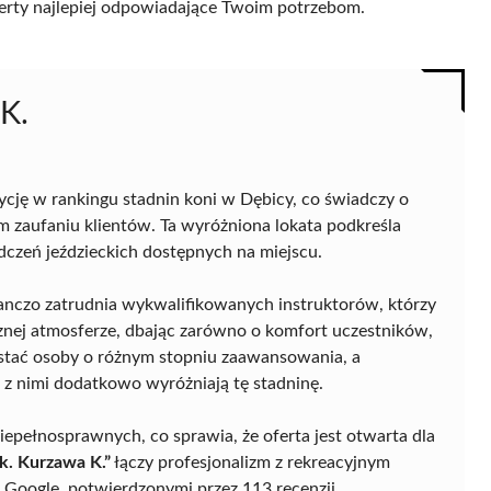
 oferty najlepiej odpowiadające Twoim potrzebom.
K.
cję w rankingu stadnin koni w Dębicy, co świadczy o
zaufaniu klientów. Ta wyróżniona lokata podkreśla
dczeń jeździeckich dostępnych na miejscu.
anczo zatrudnia wykwalifikowanych instruktorów, którzy
znej atmosferze, dbając zarówno o komfort uczestników,
zystać osoby o różnym stopniu zaawansowania, a
 z nimi dodatkowo wyróżniają tę stadninę.
epełnosprawnych, co sprawia, że oferta jest otwarta dla
k. Kurzawa K.”
łączy profesjonalizm z rekreacyjnym
 Google, potwierdzonymi przez 113 recenzji.