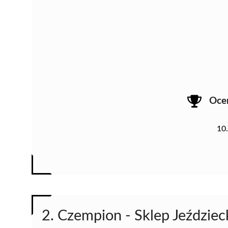
Oce
10
2. Czempion - Sklep Jeździec