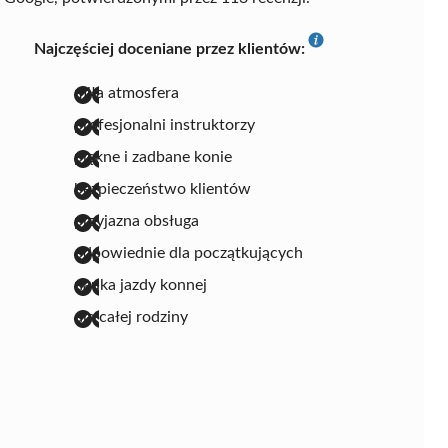
Najczęściej doceniane przez klientów:
miła atmosfera
profesjonalni instruktorzy
piękne i zadbane konie
bezpieczeństwo klientów
przyjazna obsługa
odpowiednie dla początkujących
nauka jazdy konnej
dla całej rodziny