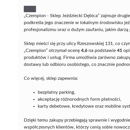
„Czempion - Sklep Jeździecki Dębica” zajmuje drugi
podkreśla jego znaczenie w lokalnym środowisku je
profesjonalizmu oraz o dużym zaufaniu, jakim darzą g
Sklep mieści się przy ulicy Rzeszowskiej 131, co cz
„Czempion” otrzymał ocenę
4,6
na podstawie
41
opi
produktów i usług. Firma umożliwia zarówno zakupy 
dostawy lub odbioru osobistego, co znacznie podnos
Co więcej, sklep zapewnia:
bezpłatny parking,
akceptację różnorodnych form płatności,
karty debetowe, kredytowe oraz mobilne sy
Dzięki temu zakupy przebiegają sprawnie i wygodni
współczesnych klientów, którzy cenią sobie nowocze