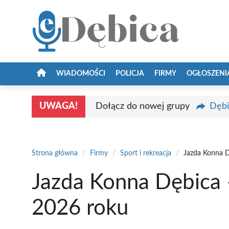
Przejdź
do
treści
WIADOMOŚCI
POLICJA
FIRMY
OGŁOSZENI
UWAGA!
Dołącz do nowej grupy
Dębi
Strona główna
/
Firmy
/
Sport i rekreacja
/
Jazda Konna D
Jazda Konna Dębica 
2026 roku