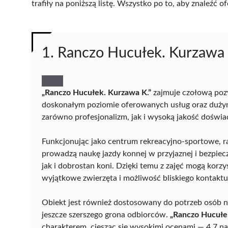
trafiły na poniższą listę. Wszystko po to, aby znaleźć
1. Ranczo Hucułek. Kurzawa 
„Ranczo Hucułek. Kurzawa K.”
zajmuje czołową pozy
doskonałym poziomie oferowanych usług oraz dużym 
zarówno profesjonalizm, jak i wysoką jakość doświa
Funkcjonując jako centrum rekreacyjno-sportowe, r
prowadzą naukę jazdy konnej w przyjaznej i bezpiec
jak i dobrostan koni. Dzięki temu z zajęć mogą kor
wyjątkowe zwierzęta i możliwość bliskiego kontaktu
Obiekt jest również dostosowany do potrzeb osób ni
jeszcze szerszego grona odbiorców.
„Ranczo Hucułe
charakterem, ciesząc się wysokimi ocenami — 4,7 na