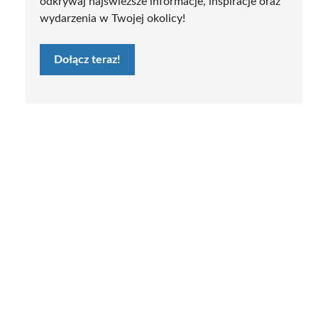
odkrywaj najświeższe informacje, inspiracje oraz
wydarzenia w Twojej okolicy!
Dołącz teraz!