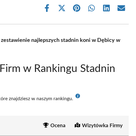
Share
Share
Share
Share
Share
Share
on
on
on
on
on
on
Facebook
X
Pinterest
WhatsApp
LinkedIn
Email
(Twitter)
 zestawienie najlepszych stadnin koni w Dębicy w
Firm w Rankingu Stadnin
które znajdziesz w naszym rankingu.
Ocena
Wizytówka Firmy