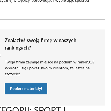
fizycznej w Dębicy, porównując i wybierając spośród
Znalazłeś swoją firmę w naszych
rankingach?
ą
Twoja firma zajmuje miejsce na podium w rankingu?
Wyróżnij się i pokaż swoim klientom, że jesteś na
szczycie!
Pobierz materiały!
GORII: SPORT I