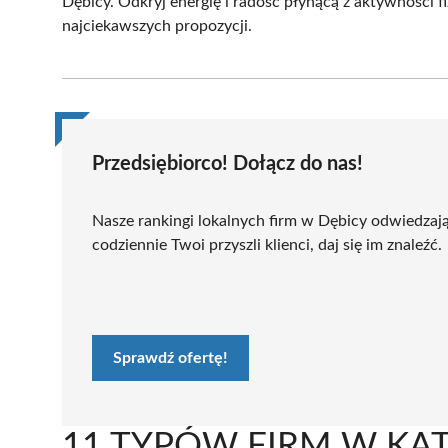
Dębicy. Odkryj energię i radość płynącą z aktywności 
najciekawszych propozycji.
Przedsiębiorco! Dołącz do nas!
Nasze rankingi lokalnych firm w Dębicy odwiedzaj
codziennie Twoi przyszli klienci, daj się im znaleźć.
Sprawdź ofertę!
11 TYPÓW FIRM W KATE