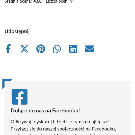
Średnia ocena:
4.68
Liczba ocen:
9
Udostępnij
Share
Share
Share
Share
Share
Share
on
on
on
on
on
on
Facebook
X
Pinterest
WhatsApp
LinkedIn
Email
(Twitter)
Dołącz do nas na Facebooku!
Odkrywaj, dyskutuj i dziel się tym co najlepsze!
Przyłącz się do naszej społeczności na Facebooku,