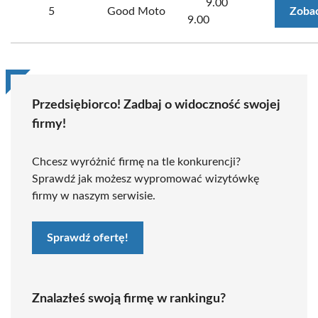
9.00
5
Good Moto
Zobac
9.00
Przedsiębiorco! Zadbaj o widoczność swojej
firmy!
Chcesz wyróżnić firmę na tle konkurencji?
Sprawdź jak możesz wypromować wizytówkę
firmy w naszym serwisie.
Sprawdź ofertę!
Znalazłeś swoją firmę w rankingu?