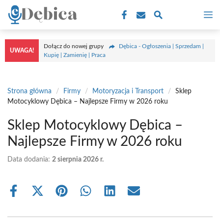
Przejdź
M
do
treści
Dołącz do nowej grupy
Dębica - Ogłoszenia | Sprzedam |
UWAGA!
Kupię | Zamienię | Praca
Strona główna
/
Firmy
/
Motoryzacja i Transport
/
Sklep
Motocyklowy Dębica – Najlepsze Firmy w 2026 roku
Sklep Motocyklowy Dębica –
Najlepsze Firmy w 2026 roku
Data dodania:
2 sierpnia 2026 r.
Share
Share
Share
Share
Share
Share
on
on
on
on
on
on
Facebook
X
Pinterest
WhatsApp
LinkedIn
Email
(Twitter)