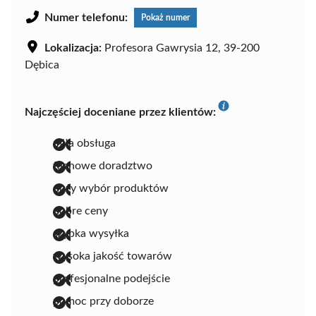
Numer telefonu:
Pokaż numer
Lokalizacja:
Profesora Gawrysia 12, 39-200
Dębica
Najczęściej doceniane przez klientów:
miła obsługa
fachowe doradztwo
duży wybór produktów
dobre ceny
szybka wysyłka
wysoka jakość towarów
profesjonalne podejście
pomoc przy doborze