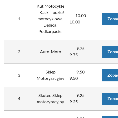
Kut Motocykle
- Kaski i odzież
10.00
1
motocyklowa,
Zobac
10.00
Dębica,
Podkarpacie.
9.75
2
Auto-Moto
Zobac
9.75
Sklep
9.50
3
Zobac
Motoryzacyjny
9.50
Skuter. Sklep
9.25
4
Zobac
motoryzacyjny
9.25