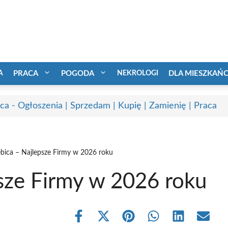
A
PRACA
POGODA
NEKROLOGI
DLA MIESZKAŃ
ca - Ogłoszenia | Sprzedam | Kupię | Zamienię | Praca
ębica – Najlepsze Firmy w 2026 roku
psze Firmy w 2026 roku
Share
Share
Share
Share
Share
Share
on
on
on
on
on
on