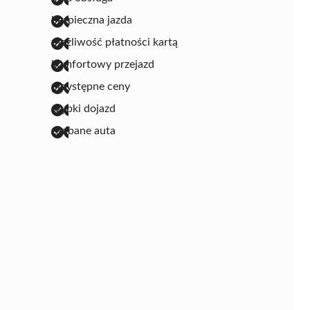
bezpieczna jazda
możliwość płatności kartą
komfortowy przejazd
przystępne ceny
szybki dojazd
zadbane auta