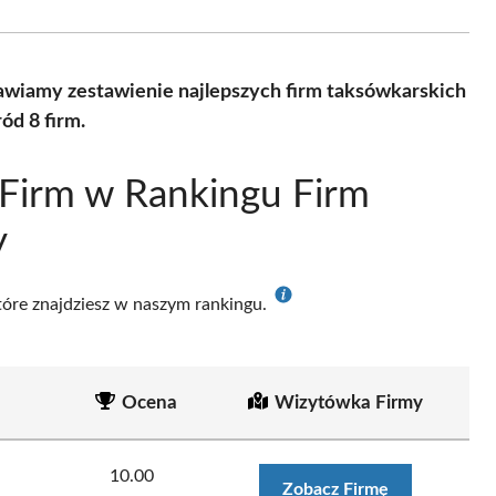
Facebook
X
Pinterest
WhatsApp
LinkedIn
Email
(Twitter)
awiamy zestawienie najlepszych firm taksówkarskich
ód 8 firm.
Firm w Rankingu Firm
y
które znajdziesz w naszym rankingu.
Ocena
Wizytówka Firmy
10.00
Zobacz Firmę