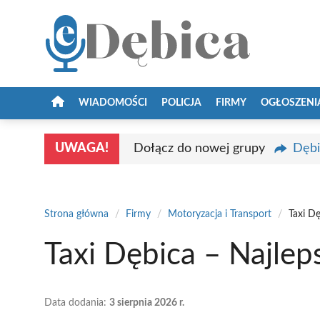
Przejdź
do
treści
WIADOMOŚCI
POLICJA
FIRMY
OGŁOSZENI
UWAGA!
Dołącz do nowej grupy
Dębi
Strona główna
/
Firmy
/
Motoryzacja i Transport
/
Taxi D
Taxi Dębica – Najle
Data dodania:
3 sierpnia 2026 r.