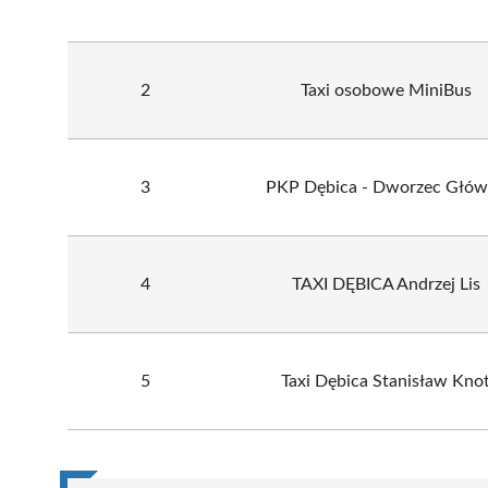
2
Taxi osobowe MiniBus
3
PKP Dębica - Dworzec Głó
4
TAXI DĘBICA Andrzej Lis
5
Taxi Dębica Stanisław Kno