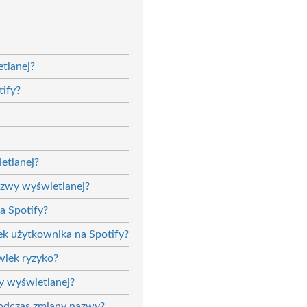
tlanej?
tify?
etlanej?
azwy wyświetlanej?
na Spotify?
k użytkownika na Spotify?
wiek ryzyko?
y wyświetlanej?
podczas zmiany nazwy?