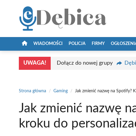
Przejdź
do
treści
WIADOMOŚCI
POLICJA
FIRMY
OGŁOSZENI
UWAGA!
Dołącz do nowej grupy
Dębi
Strona główna
/
Gaming
/
Jak zmienić nazwę na Spotify? Kr
Jak zmienić nazwę na
kroku do personalizac