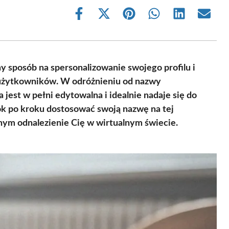
Share
Share
Share
Share
Share
Share
on
on
on
on
on
on
Facebook
X
Pinterest
WhatsApp
LinkedIn
Email
(Twitter)
y sposób na spersonalizowanie swojego profilu i
 użytkowników. W odróżnieniu od nazwy
 jest w pełni edytowalna i idealnie nadaje się do
rok po kroku dostosować swoją nazwę na tej
nnym odnalezienie Cię w wirtualnym świecie.