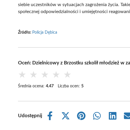
siebie uczestników w sytuacjach zagrożenia życia. Tak
społecznej odpowiedzialności i umiejętności reagowani
Źródło:
Policja Dębica
Oceń: Dzielnicowy z Brzostku szkolił młodzież w z
★
★
★
★
★
Średnia ocena:
4.47
Liczba ocen:
5
Udostępnij
Share
Share
Share
Share
Share
on
on
on
on
on
Facebook
X
Pinterest
WhatsApp
LinkedIn