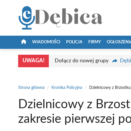
Przejdź
do
treści
WIADOMOŚCI
POLICJA
FIRMY
OGŁOSZENI
UWAGA!
Dołącz do nowej grupy
Dębi
Strona główna
/
Kronika Policyjna
/
Dzielnicowy z Brzostku
Dzielnicowy z Brzost
zakresie pierwszej 