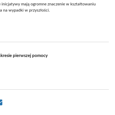
ie inicjatywy mają ogromne znaczenie w kształtowaniu
a na wypadki w przyszłości.
akresie pierwszej pomocy
Share
on
Email