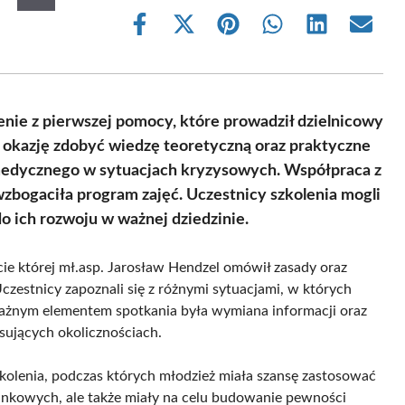
Share
Share
Share
Share
Share
Share
on
on
on
on
on
on
Facebook
X
Pinterest
WhatsApp
LinkedIn
Email
(Twitter)
enie z pierwszej pomocy, które prowadził dzielnicowy
a okazję zdobyć wiedzę teoretyczną oraz praktyczne
 medycznego w sytuacjach kryzysowych. Współpraca z
zbogaciła program zajęć. Uczestnicy szkolenia mogli
do ich rozwoju w ważnej dziedzinie.
kcie której mł.asp. Jarosław Hendzel omówił zasady oraz
stnicy zapoznali się z różnymi sytuacjami, w których
ażnym elementem spotkania była wymiana informacji oraz
sujących okolicznościach.
kolenia, podczas których młodzież miała szansę zastosować
atunkowych, ale także miały na celu budowanie pewności