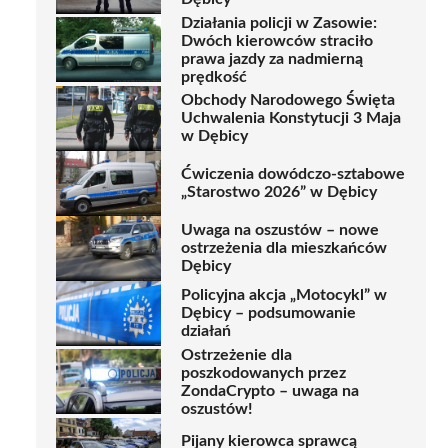
Działania policji w Zasowie:
Dwóch kierowców straciło
prawa jazdy za nadmierną
prędkość
Obchody Narodowego Święta
Uchwalenia Konstytucji 3 Maja
w Dębicy
Ćwiczenia dowódczo-sztabowe
„Starostwo 2026” w Dębicy
Uwaga na oszustów – nowe
ostrzeżenia dla mieszkańców
Dębicy
Policyjna akcja „Motocykl” w
Dębicy – podsumowanie
działań
Ostrzeżenie dla
poszkodowanych przez
ZondaCrypto – uwaga na
oszustów!
Pijany kierowca sprawcą