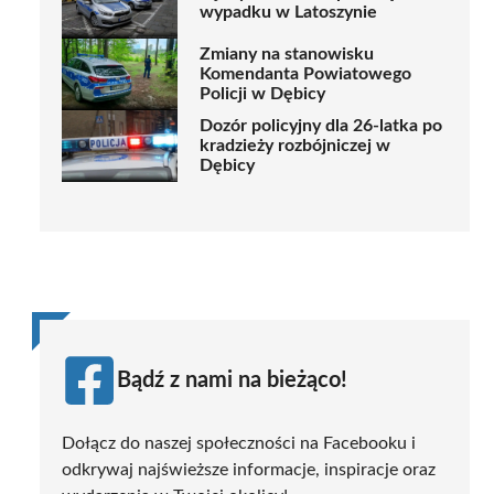
wypadku w Latoszynie
Zmiany na stanowisku
Komendanta Powiatowego
Policji w Dębicy
Dozór policyjny dla 26-latka po
kradzieży rozbójniczej w
Dębicy
Bądź z nami na bieżąco!
Dołącz do naszej społeczności na Facebooku i
odkrywaj najświeższe informacje, inspiracje oraz