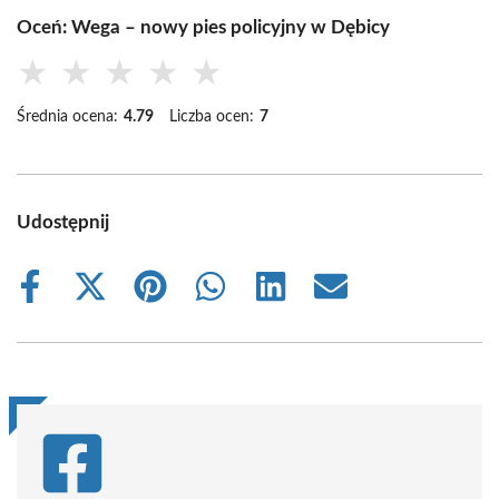
Oceń: Wega – nowy pies policyjny w Dębicy
★
★
★
★
★
Średnia ocena:
4.79
Liczba ocen:
7
Udostępnij
Share
Share
Share
Share
Share
Share
on
on
on
on
on
on
Facebook
X
Pinterest
WhatsApp
LinkedIn
Email
(Twitter)