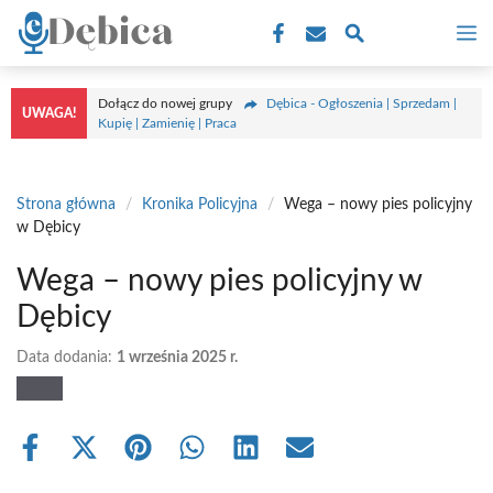
Przejdź
M
do
treści
Dołącz do nowej grupy
Dębica - Ogłoszenia | Sprzedam |
UWAGA!
Kupię | Zamienię | Praca
Strona główna
/
Kronika Policyjna
/
Wega – nowy pies policyjny
w Dębicy
Wega – nowy pies policyjny w
Dębicy
Data dodania:
1 września 2025 r.
Share
Share
Share
Share
Share
Share
on
on
on
on
on
on
Facebook
X
Pinterest
WhatsApp
LinkedIn
Email