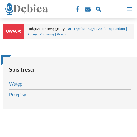
Przejdź
M
do
treści
Dołącz do nowej grupy
Dębica - Ogłoszenia | Sprzedam |
UWAGA!
Kupię | Zamienię | Praca
Spis treści
Wstęp
Przypisy