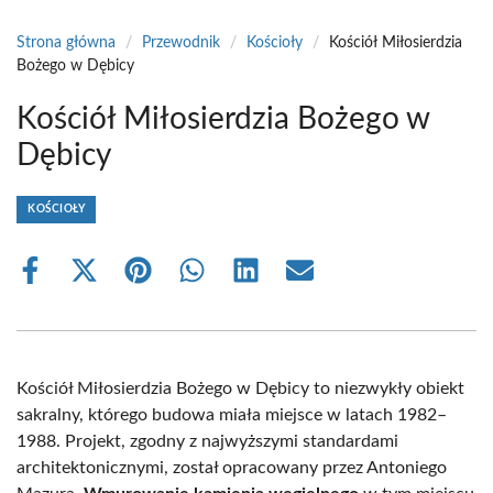
Strona główna
/
Przewodnik
/
Kościoły
/
Kościół Miłosierdzia
Bożego w Dębicy
Kościół Miłosierdzia Bożego w
Dębicy
KOŚCIOŁY
Share
Share
Share
Share
Share
Share
on
on
on
on
on
on
Facebook
X
Pinterest
WhatsApp
LinkedIn
Email
(Twitter)
Kościół Miłosierdzia Bożego w Dębicy to niezwykły obiekt
sakralny, którego budowa miała miejsce w latach 1982–
1988. Projekt, zgodny z najwyższymi standardami
architektonicznymi, został opracowany przez Antoniego