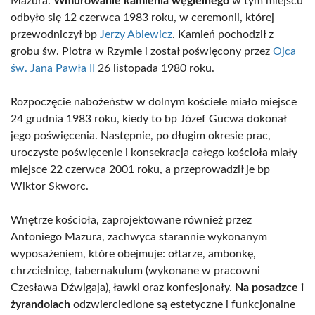
Mazura.
Wmurowanie kamienia węgielnego
w tym miejscu
odbyło się 12 czerwca 1983 roku, w ceremonii, której
przewodniczył bp
Jerzy Ablewicz
. Kamień pochodził z
grobu św. Piotra w Rzymie i został poświęcony przez
Ojca
św. Jana Pawła II
26 listopada 1980 roku.
Rozpoczęcie nabożeństw w dolnym kościele miało miejsce
24 grudnia 1983 roku, kiedy to bp Józef Gucwa dokonał
jego poświęcenia. Następnie, po długim okresie prac,
uroczyste poświęcenie i konsekracja całego kościoła miały
miejsce 22 czerwca 2001 roku, a przeprowadził je bp
Wiktor Skworc.
Wnętrze kościoła, zaprojektowane również przez
Antoniego Mazura, zachwyca starannie wykonanym
wyposażeniem, które obejmuje: ołtarze, ambonkę,
chrzcielnicę, tabernakulum (wykonane w pracowni
Czesława Dźwigaja), ławki oraz konfesjonały.
Na posadzce i
żyrandolach
odzwierciedlone są estetyczne i funkcjonalne