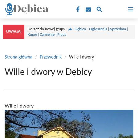
Przejdź
M
do
treści
Dołącz do nowej grupy
Dębica - Ogłoszenia | Sprzedam |
UWAGA!
Kupię | Zamienię | Praca
Strona główna
/
Przewodnik
/
Wille i dwory
Wille i dwory w Dębicy
Wille i dwory