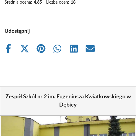
Średnia ocena:
4.65
Liczba ocen:
18
Udostępnij
Share
Share
Share
Share
Share
Share
on
on
on
on
on
on
Facebook
X
Pinterest
WhatsApp
LinkedIn
Email
(Twitter)
Zespół Szkół nr 2 im. Eugeniusza Kwiatkowskiego w
Dębicy