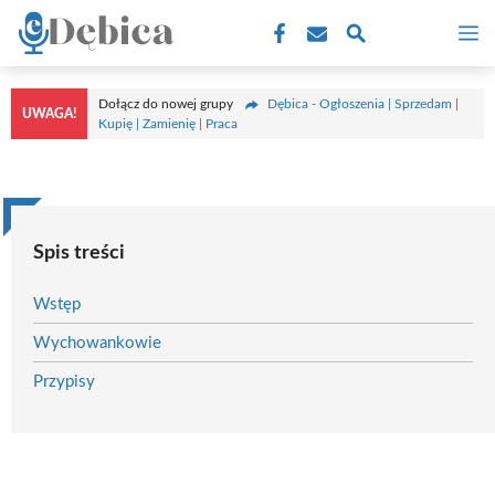
Przejdź
M
do
treści
Dołącz do nowej grupy
Dębica - Ogłoszenia | Sprzedam |
UWAGA!
Kupię | Zamienię | Praca
Spis treści
Wstęp
Wychowankowie
Przypisy