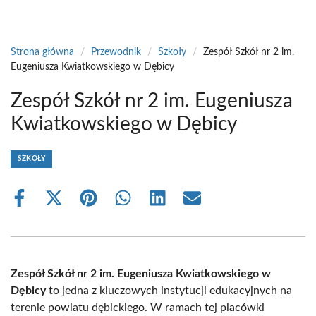
Strona główna
/
Przewodnik
/
Szkoły
/
Zespół Szkół nr 2 im.
Eugeniusza Kwiatkowskiego w Dębicy
Zespół Szkół nr 2 im. Eugeniusza
Kwiatkowskiego w Dębicy
SZKOŁY
Share
Share
Share
Share
Share
Share
on
on
on
on
on
on
Facebook
X
Pinterest
WhatsApp
LinkedIn
Email
(Twitter)
Zespół Szkół nr 2 im. Eugeniusza Kwiatkowskiego w
Dębicy
to jedna z kluczowych instytucji edukacyjnych na
terenie powiatu dębickiego. W ramach tej placówki