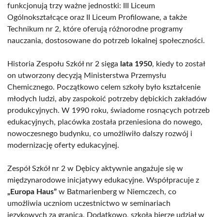
funkcjonują trzy ważne jednostki: III Liceum
Ogólnokształcące oraz II Liceum Profilowane, a także
Technikum nr 2, które oferują różnorodne programy
nauczania, dostosowane do potrzeb lokalnej społeczności.
Historia Zespołu Szkół nr 2 sięga
lata 1950
, kiedy to został
on utworzony decyzją Ministerstwa Przemysłu
Chemicznego. Początkowo celem szkoły było kształcenie
młodych ludzi, aby zaspokoić potrzeby dębickich zakładów
produkcyjnych. W 1990 roku, świadome rosnących potrzeb
edukacyjnych, placówka została przeniesiona do nowego,
nowoczesnego budynku, co umożliwiło dalszy rozwój i
modernizację oferty edukacyjnej.
Zespół Szkół nr 2 w Dębicy aktywnie angażuje się w
międzynarodowe inicjatywy edukacyjne. Współpracuje z
„Europa Haus”
w Batmarienberg w Niemczech, co
umożliwia uczniom uczestnictwo w seminariach
językowych za granicą. Dodatkowo, szkoła bierze udział w