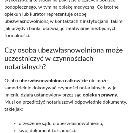
wykorzystują te środki na pokrycie bieżących potrzeb
podopiecznego, w tym na opiekę medyczną. Co istotne,
opiekun lub kurator reprezentuje osobę
ubezwłasnowolnioną w kontaktach z instytucjami, takimi
jak urzędy i banki, ułatwiając załatwianie niezbędnych
formalności.
Czy osoba ubezwłasnowolniona może
uczestniczyć w czynnościach
notarialnych?
Osoba
ubezwłasnowolniona całkowicie
nie może
samodzielnie dokonywać czynności notarialnych; w jej
imieniu działa ustanowiony przez sąd
opiekun prawny
.
Musi on przedłożyć notariuszowi odpowiednie dokumenty,
takie jak:
orzeczenie sądu o ubezwłasnowolnieniu,
swój dokument tożsamości.