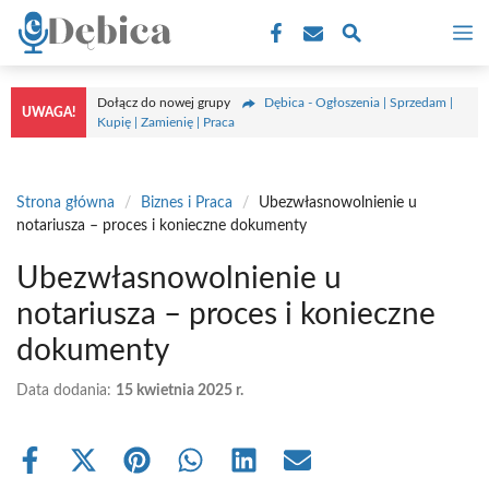
Przejdź
M
do
treści
Dołącz do nowej grupy
Dębica - Ogłoszenia | Sprzedam |
UWAGA!
Kupię | Zamienię | Praca
Strona główna
/
Biznes i Praca
/
Ubezwłasnowolnienie u
notariusza – proces i konieczne dokumenty
Ubezwłasnowolnienie u
notariusza – proces i konieczne
dokumenty
Data dodania:
15 kwietnia 2025 r.
Share
Share
Share
Share
Share
Share
on
on
on
on
on
on