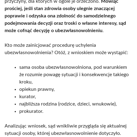
przyczyny, dla których w ogóle je orzeczono.
Mówiąc
prościej, jeśli stan zdrowia osoby ulegnie znaczącej
poprawie i odzyska ona zdolność do samodzielnego
podejmowania decyzji oraz troski o własne interesy, sąd
może cofnąć decyzję o ubezwłasnowolnieniu
.
Kto może zainicjować procedurę uchylenia
ubezwłasnowolnienia? Otóż, z wnioskiem może wystąpić:
sama osoba ubezwłasnowolniona, pod warunkiem
że rozumie powagę sytuacji i konsekwencje takiego
kroku,
opiekun prawny,
kurator,
najbliższa rodzina (rodzice, dzieci, wnukowie),
prokurator.
Analizując wniosek, sąd wnikliwie przygląda się aktualnej
sytuacji osoby, której ubezwłasnowolnienie dotyczyło.