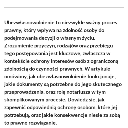
Facebook
X
Pinterest
WhatsApp
LinkedIn
Email
(Twitter)
Ubezwłasnowolnienie to niezwykle ważny proces
prawny, który wpływa na zdolność osoby do
podejmowania decyzji o własnym życiu.
Zrozumienie przyczyn, rodzajów oraz przebiegu
tego postępowania jest kluczowe, zwłaszcza w
kontekście ochrony interesów osób z ograniczoną
zdolnością do czynności prawnych. W artykule
omówimy, jak ubezwłasnowolnienie funkcjonuje,
jakie dokumenty są potrzebne do jego skutecznego
przeprowadzenia, oraz rolę notariusza w tym
skomplikowanym procesie. Dowiedz się, jak
zapewnić odpowiednią ochronę osobom, które jej
potrzebują, oraz jakie konsekwencje niesie za sobą
to prawne rozwiązanie.