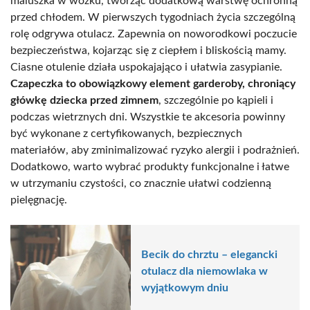
maluszka w wózku, tworząc dodatkową warstwę ochronną
przed chłodem. W pierwszych tygodniach życia szczególną
rolę odgrywa otulacz. Zapewnia on noworodkowi poczucie
bezpieczeństwa, kojarząc się z ciepłem i bliskością mamy.
Ciasne otulenie działa uspokajająco i ułatwia zasypianie.
Czapeczka to obowiązkowy element garderoby, chroniący
główkę dziecka przed zimnem
, szczególnie po kąpieli i
podczas wietrznych dni. Wszystkie te akcesoria powinny
być wykonane z certyfikowanych, bezpiecznych
materiałów, aby zminimalizować ryzyko alergii i podrażnień.
Dodatkowo, warto wybrać produkty funkcjonalne i łatwe
w utrzymaniu czystości, co znacznie ułatwi codzienną
pielęgnację.
Becik do chrztu – elegancki
otulacz dla niemowlaka w
wyjątkowym dniu