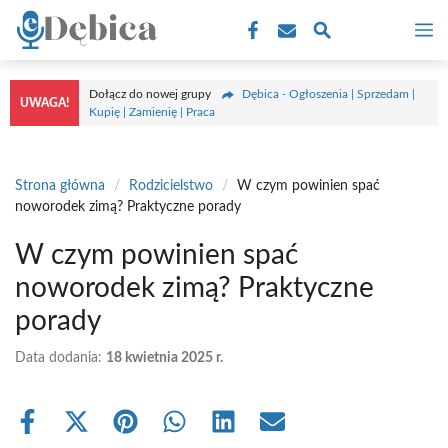
Przejdź
M
do
treści
Dołącz do nowej grupy
Dębica - Ogłoszenia | Sprzedam |
UWAGA!
Kupię | Zamienię | Praca
Strona główna
/
Rodzicielstwo
/
W czym powinien spać
noworodek zimą? Praktyczne porady
W czym powinien spać
noworodek zimą? Praktyczne
porady
Data dodania:
18 kwietnia 2025 r.
Share
Share
Share
Share
Share
Share
on
on
on
on
on
on