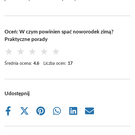
Oceń: W czym powinien spać noworodek zimą?
Praktyczne porady
★
★
★
★
★
Średnia ocena:
4.6
Liczba ocen:
17
Udostępnij
Share
Share
Share
Share
Share
Share
on
on
on
on
on
on
Facebook
X
Pinterest
WhatsApp
LinkedIn
Email
(Twitter)