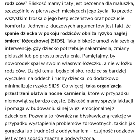
rodziców
? Bliskość mamy i taty jest bezcenna dla maluszka,
szczególnie w pierwszych miesiącach jego życia. To przede
wszystkim troska o jego bezpieczeństwo oraz poczucie
komfortu. Jednym z kluczowych argumentów jest fakt, że
spanie dziecka w pokoju rodziców obniża ryzyko nagłej
śmierci łóżeczkowej (SIDS)
. Taka bliskość umożliwia szybką
interwencję, gdy dziecko potrzebuje nakarmienia, zmiany
pieluszki lub po prostu przytulenia. Pamiętajmy, by
noworodek spał w swoim własnym łóżeczku, a nie w łóżku
rodziców. Dzięki temu, będąc blisko, rodzice są bardziej
wyczuleni na oddech i ruchy dziecka, co dodatkowo
minimalizuje ryzyko SIDS. Co więcej,
taka organizacja
przestrzeni ułatwia nocne karmienia
, które w przypadku
niemowląt są bardzo częste. Bliskość mamy sprzyja laktacji
i pomaga w budowaniu silnej więzi emocjonalnej z
dzieckiem. Pozwala to również na błyskawiczną reakcję w
przypadku wystąpienia problemów zdrowotnych, takich jak
gorączka lub trudności z oddychaniem – czujność rodziców
jest w ten sposób znacznie podwyższona.