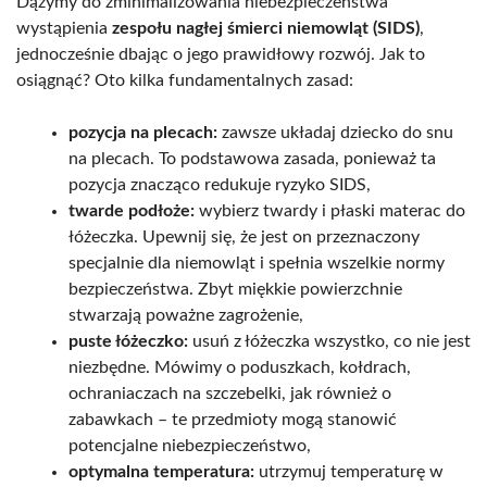
Dążymy do zminimalizowania niebezpieczeństwa
wystąpienia
zespołu nagłej śmierci niemowląt (SIDS)
,
jednocześnie dbając o jego prawidłowy rozwój. Jak to
osiągnąć? Oto kilka fundamentalnych zasad:
pozycja na plecach:
zawsze układaj dziecko do snu
na plecach. To podstawowa zasada, ponieważ ta
pozycja znacząco redukuje ryzyko SIDS,
twarde podłoże:
wybierz twardy i płaski materac do
łóżeczka. Upewnij się, że jest on przeznaczony
specjalnie dla niemowląt i spełnia wszelkie normy
bezpieczeństwa. Zbyt miękkie powierzchnie
stwarzają poważne zagrożenie,
puste łóżeczko:
usuń z łóżeczka wszystko, co nie jest
niezbędne. Mówimy o poduszkach, kołdrach,
ochraniaczach na szczebelki, jak również o
zabawkach – te przedmioty mogą stanowić
potencjalne niebezpieczeństwo,
optymalna temperatura:
utrzymuj temperaturę w