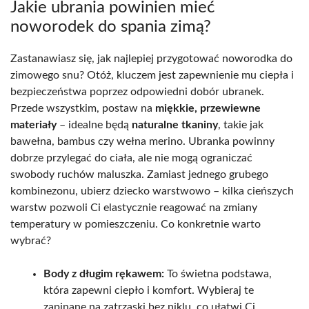
Jakie ubrania powinien mieć
noworodek do spania zimą?
Zastanawiasz się, jak najlepiej przygotować noworodka do
zimowego snu? Otóż, kluczem jest zapewnienie mu ciepła i
bezpieczeństwa poprzez odpowiedni dobór ubranek.
Przede wszystkim, postaw na
miękkie, przewiewne
materiały
– idealne będą
naturalne tkaniny
, takie jak
bawełna, bambus czy wełna merino. Ubranka powinny
dobrze przylegać do ciała, ale nie mogą ograniczać
swobody ruchów maluszka. Zamiast jednego grubego
kombinezonu, ubierz dziecko warstwowo – kilka cieńszych
warstw pozwoli Ci elastycznie reagować na zmiany
temperatury w pomieszczeniu. Co konkretnie warto
wybrać?
Body z długim rękawem:
To świetna podstawa,
która zapewni ciepło i komfort. Wybieraj te
zapinane na zatrzaski bez niklu, co ułatwi Ci