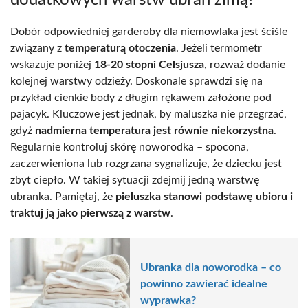
dodatkowych warstw ubrań zimą?
Dobór odpowiedniej garderoby dla niemowlaka jest ściśle
związany z
temperaturą otoczenia
. Jeżeli termometr
wskazuje poniżej
18-20 stopni Celsjusza
, rozważ dodanie
kolejnej warstwy odzieży. Doskonale sprawdzi się na
przykład cienkie body z długim rękawem założone pod
pajacyk. Kluczowe jest jednak, by maluszka nie przegrzać,
gdyż
nadmierna temperatura jest równie niekorzystna
.
Regularnie kontroluj skórę noworodka – spocona,
zaczerwieniona lub rozgrzana sygnalizuje, że dziecku jest
zbyt ciepło. W takiej sytuacji zdejmij jedną warstwę
ubranka. Pamiętaj, że
pieluszka stanowi podstawę ubioru i
traktuj ją jako pierwszą z warstw
.
Ubranka dla noworodka – co
powinno zawierać idealne
wyprawka?