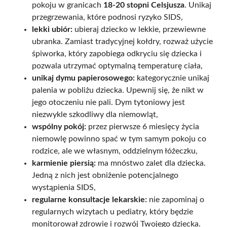
pokoju w granicach
18-20 stopni Celsjusza
. Unikaj
przegrzewania, które podnosi ryzyko SIDS,
lekki ubiór:
ubieraj dziecko w lekkie, przewiewne
ubranka. Zamiast tradycyjnej kołdry, rozważ użycie
śpiworka, który zapobiega odkryciu się dziecka i
pozwala utrzymać optymalną temperaturę ciała,
unikaj dymu papierosowego:
kategorycznie unikaj
palenia w pobliżu dziecka. Upewnij się, że nikt w
jego otoczeniu nie pali. Dym tytoniowy jest
niezwykle szkodliwy dla niemowląt,
wspólny pokój:
przez pierwsze 6 miesięcy życia
niemowlę powinno spać w tym samym pokoju co
rodzice, ale we własnym, oddzielnym łóżeczku,
karmienie piersią:
ma mnóstwo zalet dla dziecka.
Jedną z nich jest obniżenie potencjalnego
wystąpienia SIDS,
regularne konsultacje lekarskie:
nie zapominaj o
regularnych wizytach u pediatry, który będzie
monitorował zdrowie i rozwój Twojego dziecka.