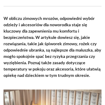
Facebook
X
Pinterest
WhatsApp
LinkedIn
Email
(Twitter)
W obliczu zimowych mrozów, odpowiedni wybór
odzieży i akcesoriów dla noworodka staje się
kluczowy dla zapewnienia mu komfortu i
bezpieczeństwa. W artykule dowiesz się, jakie
rozwiązania, takie jak śpiworek zimowy, rożek czy
odpowiednie ubranka, są najlepsze dla maluszka, aby
mogło spokojnie spać bez ryzyka przegrzania czy
wyziębienia. Poznaj także zasady dotyczące
temperatury w pokoju oraz akcesoria, które ułatwią
opiekę nad dzieckiem w tym trudnym okresie.