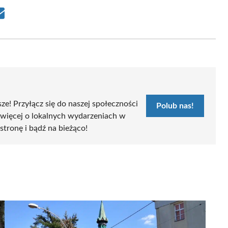
Share
on
Email
sze! Przyłącz się do naszej społeczności
Polub nas!
 więcej o lokalnych wydarzeniach w
 stronę i bądź na bieżąco!