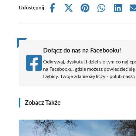
Udostępnij
Share
Share
Share
Share
Share
on
on
on
on
on
Facebook
X
Pinterest
WhatsApp
LinkedIn
(Twitter)
Dołącz do nas na Facebooku!
Odkrywaj, dyskutuj i dziel się tym co najlep
na Facebooku, gdzie możesz dowiedzieć się
Dębicy. Twoje zdanie się liczy - polub naszą
Zobacz Także