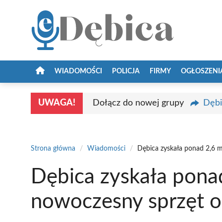
Przejdź
do
treści
WIADOMOŚCI
POLICJA
FIRMY
OGŁOSZENI
UWAGA!
Dołącz do nowej grupy
Dębi
Strona główna
/
Wiadomości
/
Dębica zyskała ponad 2,6 m
Dębica zyskała ponad
nowoczesny sprzęt o