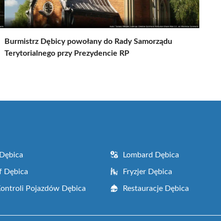
Burmistrz Dębicy powołany do Rady Samorządu
Terytorialnego przy Prezydencie RP
Dębica
Lombard Dębica
f Dębica
Fryzjer Dębica
Kontroli Pojazdów Dębica
Restauracje Dębica