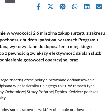
Share
Share
Share
Share
Share
Share
on
on
on
on
on
on
Facebook
X
Pinterest
WhatsApp
LinkedIn
Email
(Twitter)
e w wysokości 2,6 mln zł na zakup sprzętu z zakresu
te pochodzą z budżetu państwa, w ramach Programu
staną wykorzystane do doposażenia miejskiego
o z pewnością zwiększy efektywność działań służb
odniesienie gotowości operacyjnej oraz
 czego znaczną część pokryje przyznane dofinansowanie.
dpisana w październiku ubiegłego roku. W ramach tych
azany Ochotniczej Straży Pożarnej Dębica-Kędzierz podczas
icy.
dny sprzęt ratowniczy, który obejmuje prądownice,