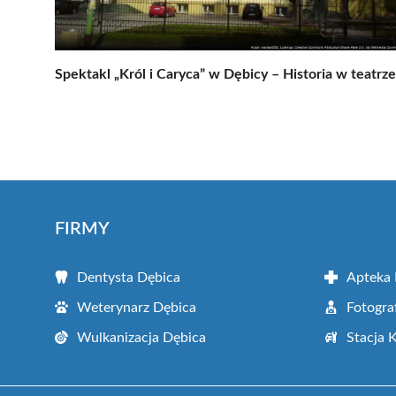
Spektakl „Król i Caryca” w Dębicy – Historia w teatrze
FIRMY
Dentysta Dębica
Apteka 
Weterynarz Dębica
Fotogra
Wulkanizacja Dębica
Stacja 