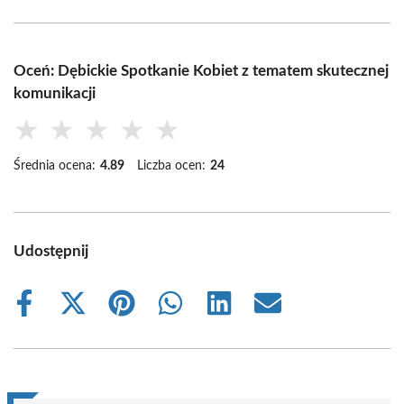
Oceń: Dębickie Spotkanie Kobiet z tematem skutecznej
komunikacji
★
★
★
★
★
Średnia ocena:
4.89
Liczba ocen:
24
Udostępnij
Share
Share
Share
Share
Share
Share
on
on
on
on
on
on
Facebook
X
Pinterest
WhatsApp
LinkedIn
Email
(Twitter)