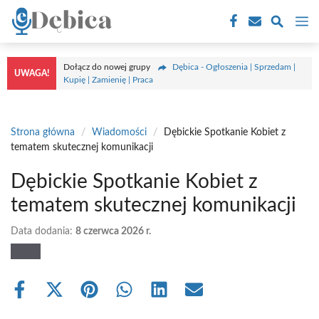
Przejdź
M
do
treści
Dołącz do nowej grupy
Dębica - Ogłoszenia | Sprzedam |
UWAGA!
Kupię | Zamienię | Praca
Strona główna
/
Wiadomości
/
Dębickie Spotkanie Kobiet z
tematem skutecznej komunikacji
Dębickie Spotkanie Kobiet z
tematem skutecznej komunikacji
Data dodania:
8 czerwca 2026 r.
Share
Share
Share
Share
Share
Share
on
on
on
on
on
on
Facebook
X
Pinterest
WhatsApp
LinkedIn
Email