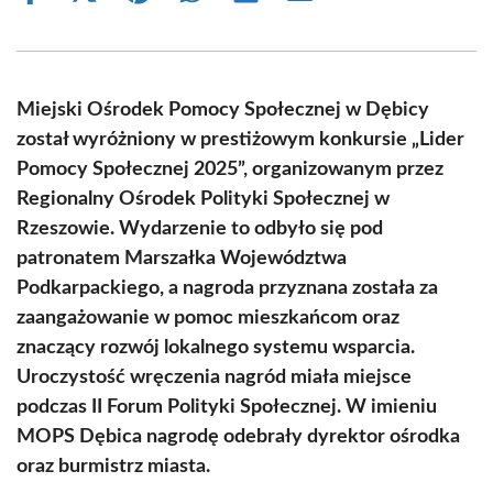
on
on
on
on
on
on
Facebook
X
Pinterest
WhatsApp
LinkedIn
Email
(Twitter)
Miejski Ośrodek Pomocy Społecznej w Dębicy
został wyróżniony w prestiżowym konkursie „Lider
Pomocy Społecznej 2025”, organizowanym przez
Regionalny Ośrodek Polityki Społecznej w
Rzeszowie. Wydarzenie to odbyło się pod
patronatem Marszałka Województwa
Podkarpackiego, a nagroda przyznana została za
zaangażowanie w pomoc mieszkańcom oraz
znaczący rozwój lokalnego systemu wsparcia.
Uroczystość wręczenia nagród miała miejsce
podczas II Forum Polityki Społecznej. W imieniu
MOPS Dębica nagrodę odebrały dyrektor ośrodka
oraz burmistrz miasta.