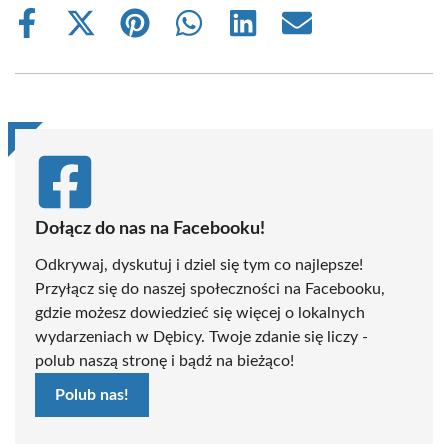
Share
Share
Share
Share
Share
Share
on
on
on
on
on
on
Facebook
X
Pinterest
WhatsApp
LinkedIn
Email
(Twitter)
Dołącz do nas na Facebooku!
Odkrywaj, dyskutuj i dziel się tym co najlepsze!
Przyłącz się do naszej społeczności na Facebooku,
gdzie możesz dowiedzieć się więcej o lokalnych
wydarzeniach w Dębicy. Twoje zdanie się liczy -
polub naszą stronę i bądź na bieżąco!
Polub nas!