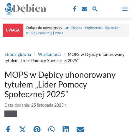
Przejdź
M
do
treści
Dołącz do nowej grupy
Dębica - Ogłoszenia | Sprzedam |
UWAGA!
Kupię | Zamienię | Praca
Strona główna
/
Wiadomości
/
MOPS w Dębicy uhonorowany
tytułem „Lider Pomocy Społecznej 2025”
MOPS w Dębicy uhonorowany
tytułem „Lider Pomocy
Społecznej 2025”
Data dodania:
25 listopada 2025 r.
Share
Share
Share
Share
Share
Share