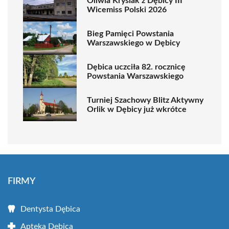
Oliwia Krysiak z Dębicy III
Wicemiss Polski 2026
Bieg Pamięci Powstania
Warszawskiego w Dębicy
Dębica uczciła 82. rocznicę
Powstania Warszawskiego
Turniej Szachowy Blitz Aktywny
Orlik w Dębicy już wkrótce
FIRMY
Dentysta Dębica
Apteka Dębica