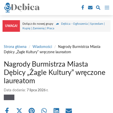
Przejdź
M
do
treści
Dołącz do nowej grupy
Dębica - Ogłoszenia | Sprzedam |
UWAGA!
Kupię | Zamienię | Praca
Strona główna
/
Wiadomości
/
Nagrody Burmistrza Miasta
Dębicy „Żagle Kultury” wręczone laureatom
Nagrody Burmistrza Miasta
Dębicy „Żagle Kultury” wręczone
laureatom
Data dodania:
7 lipca 2026 r.
Share
Share
Share
Share
Share
Share