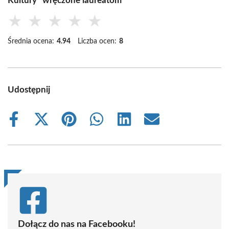
Kultury” wręczone laureatom
★
★
★
★
★
Średnia ocena:
4.94
Liczba ocen:
8
Udostępnij
Share
Share
Share
Share
Share
Share
on
on
on
on
on
on
Facebook
X
Pinterest
WhatsApp
LinkedIn
Email
(Twitter)
Dołącz do nas na Facebooku!