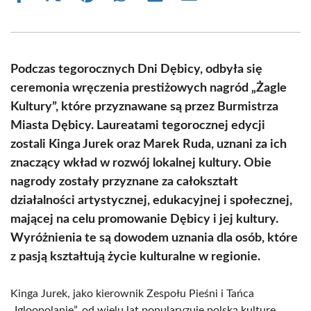
on
on
on
on
on
on
Facebook
X
Pinterest
WhatsApp
LinkedIn
Email
(Twitter)
Podczas tegorocznych Dni Dębicy, odbyła się
ceremonia wręczenia prestiżowych nagród „Żagle
Kultury”, które przyznawane są przez Burmistrza
Miasta Dębicy. Laureatami tegorocznej edycji
zostali Kinga Jurek oraz Marek Ruda, uznani za ich
znaczący wkład w rozwój lokalnej kultury. Obie
nagrody zostały przyznane za całokształt
działalności artystycznej, edukacyjnej i społecznej,
mającej na celu promowanie Dębicy i jej kultury.
Wyróżnienia te są dowodem uznania dla osób, które
z pasją kształtują życie kulturalne w regionie.
Kinga Jurek, jako kierownik Zespołu Pieśni i Tańca
„Igloopolanie”, od wielu lat popularyzuje polską kulturę