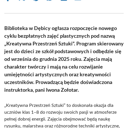
on
on
on
on
on
on
Facebook
X
Pinterest
WhatsApp
LinkedIn
Email
(Twitter)
Biblioteka w Dębicy ogłasza rozpoczęcie nowego
cyklu bezpłatnych zajęć plastycznych pod nazwą
„Kreatywna Przestrzeń Sztuki”. Program skierowany
jest do dzieci ze szkół podstawowych i odbędzie się
od września do grudnia 2025 roku. Zajęcia mają
charakter twórczy i mają na celu rozwijanie
umiejętności artystycznych oraz kreatywności
uczestników. Prowadzącą będzie doświadczona
instruktorka, pani Iwona Zołotar.
„Kreatywna Przestrzeń Sztuki” to doskonała okazja dla
uczniów klas 1–8 do rozwoju swoich pasji w atmosferze
pełnej dobrej energii. Zajęcia obejmować będą naukę
rysunku, malarstwa oraz różnorodne techniki artystyczne,