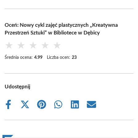
Oceń: Nowy cykl zajęć plastycznych „Kreatywna
Przestrzeń Sztuki” w Bibliotece w Dębicy
★
★
★
★
★
Średnia ocena:
4.99
Liczba ocen:
23
Udostępnij
Share
Share
Share
Share
Share
Share
on
on
on
on
on
on
Facebook
X
Pinterest
WhatsApp
LinkedIn
Email
(Twitter)