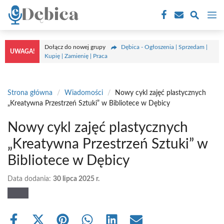
Przejdź
M
do
treści
Dołącz do nowej grupy
Dębica - Ogłoszenia | Sprzedam |
UWAGA!
Kupię | Zamienię | Praca
Strona główna
/
Wiadomości
/
Nowy cykl zajęć plastycznych
„Kreatywna Przestrzeń Sztuki” w Bibliotece w Dębicy
Nowy cykl zajęć plastycznych
„Kreatywna Przestrzeń Sztuki” w
Bibliotece w Dębicy
Data dodania:
30 lipca 2025 r.
Share
Share
Share
Share
Share
Share