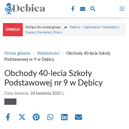
Przejdź
M
do
treści
Dołącz do nowej grupy
Dębica - Ogłoszenia | Sprzedam |
UWAGA!
Kupię | Zamienię | Praca
Strona główna
/
Wiadomości
/
Obchody 40-lecia Szkoły
Podstawowej nr 9 w Dębicy
Obchody 40-lecia Szkoły
Podstawowej nr 9 w Dębicy
Data dodania:
24 kwietnia 2025 r.
Share
Share
Share
Share
Share
Share
on
on
on
on
on
on
Facebook
X
Pinterest
WhatsApp
LinkedIn
Email