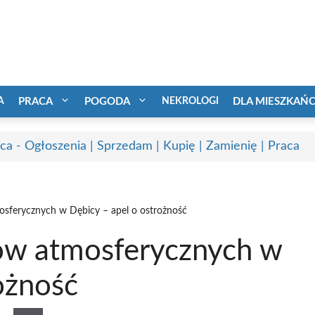
A
PRACA
POGODA
NEKROLOGI
DLA MIESZKAŃ
ca - Ogłoszenia | Sprzedam | Kupię | Zamienię | Praca
sferycznych w Dębicy – apel o ostrożność
ów atmosferycznych w
ożność