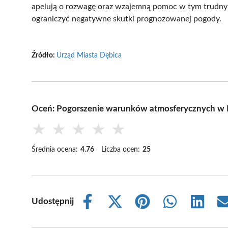
apelują o rozwagę oraz wzajemną pomoc w tym trudnym 
ograniczyć negatywne skutki prognozowanej pogody.
Źródło:
Urząd Miasta Dębica
Oceń: Pogorszenie warunków atmosferycznych w D
★
★
★
★
★
Średnia ocena:
4.76
Liczba ocen:
25
Udostępnij
Share
Share
Share
Share
Share
on
on
on
on
on
Facebook
X
Pinterest
WhatsApp
LinkedIn