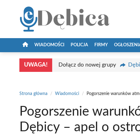
Przejdź
do
treści
WIADOMOŚCI
POLICJA
FIRMY
OGŁOSZENI
UWAGA!
Dołącz do nowej grupy
Dębi
Strona główna
/
Wiadomości
/
Pogorszenie warunków atmo
Pogorszenie warunk
Dębicy – apel o ostr