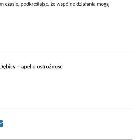
czasie, podkreślając, że wspólne działania mogą
ębicy – apel o ostrożność
Share
on
Email