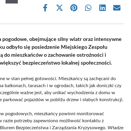
Share
Share
Share
Share
Share
Share
on
on
on
on
on
on
Facebook
X
Pinterest
WhatsApp
LinkedIn
Email
(Twitter)
pogodowe, obejmujące silny wiatr oraz intensywne
oku odbyło się posiedzenie Miejskiego Zespołu
ą do mieszkańców o zachowanie ostrożności i
większyć bezpieczeństwo lokalnej społeczności.
one w stan pełnej gotowości. Mieszkańcy są zachęcani do
a balkonach, tarasach i w ogrodach, takich jak doniczki czy
czególnie ważne jest, aby unikać wychodzenia z domu w
e parkować pojazdów w pobliżu drzew i słabych konstrukcji.
atów pogodowych, mieszkańcy powinni monitorować
w razie potrzeby zapewniono możliwość kontaktu z
z Biurem Bezpieczeństwa i Zarządzania Kryzysowego. Władze