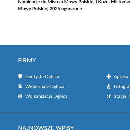
Nominacje do Mistrza Mowy Polskiej i Kuźni Mistrzó
Mowy Polskiej 2025 ogłoszone
FIRMY
Dentysta Dębica
Apteka 
Weterynarz Dębica
Fotogra
Wulkanizacja Dębica
Stacja 
NAJNOWSZE WPISY