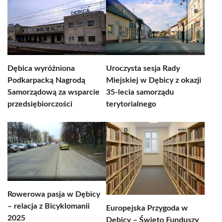
Dębica wyróżniona
Uroczysta sesja Rady
Podkarpacką Nagrodą
Miejskiej w Dębicy z okazji
Samorządową za wsparcie
35-lecia samorządu
przedsiębiorczości
terytorialnego
Rowerowa pasja w Dębicy
– relacja z Bicyklomanii
Europejska Przygoda w
2025
Dębicy – Święto Funduszy