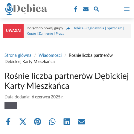
Przejdź
M
do
treści
Dołącz do nowej grupy
Dębica - Ogłoszenia | Sprzedam |
UWAGA!
Kupię | Zamienię | Praca
Strona główna
/
Wiadomości
/
Rośnie liczba partnerów
Dębickiej Karty Mieszkańca
Rośnie liczba partnerów Dębickiej
Karty Mieszkańca
Data dodania:
6 czerwca 2025 r.
Share
Share
Share
Share
Share
Share
on
on
on
on
on
on
Facebook
X
Pinterest
WhatsApp
LinkedIn
Email