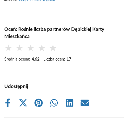
Oceń: Rośnie liczba partnerów Dębickiej Karty
Mieszkańca
★
★
★
★
★
Średnia ocena:
4.62
Liczba ocen:
17
Udostępnij
Share
Share
Share
Share
Share
Share
on
on
on
on
on
on
Facebook
X
Pinterest
WhatsApp
LinkedIn
Email
(Twitter)