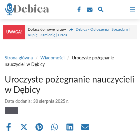
Przejdź
M
do
treści
Dołącz do nowej grupy
Dębica - Ogłoszenia | Sprzedam |
UWAGA!
Kupię | Zamienię | Praca
Strona główna
/
Wiadomości
/
Uroczyste pożegnanie
nauczycieli w Dębicy
Uroczyste pożegnanie nauczycieli
w Dębicy
Data dodania:
30 sierpnia 2025 r.
Share
Share
Share
Share
Share
Share
on
on
on
on
on
on
Facebook
X
Pinterest
WhatsApp
LinkedIn
Email