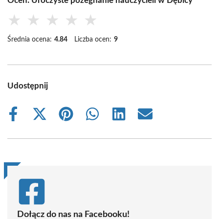
Oceń: Uroczyste pożegnanie nauczycieli w Dębicy
★
★
★
★
★
Średnia ocena:
4.84
Liczba ocen:
9
Udostępnij
Share
Share
Share
Share
Share
Share
on
on
on
on
on
on
Facebook
X
Pinterest
WhatsApp
LinkedIn
Email
(Twitter)
Dołącz do nas na Facebooku!