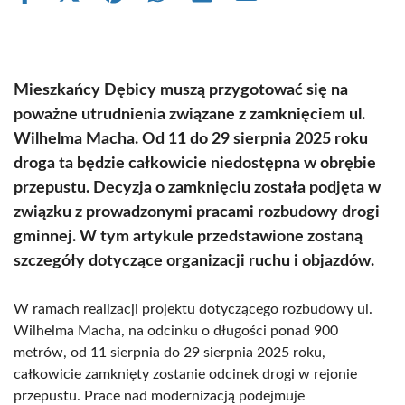
on
on
on
on
on
on
Facebook
X
Pinterest
WhatsApp
LinkedIn
Email
(Twitter)
Mieszkańcy Dębicy muszą przygotować się na
poważne utrudnienia związane z zamknięciem ul.
Wilhelma Macha. Od 11 do 29 sierpnia 2025 roku
droga ta będzie całkowicie niedostępna w obrębie
przepustu. Decyzja o zamknięciu została podjęta w
związku z prowadzonymi pracami rozbudowy drogi
gminnej. W tym artykule przedstawione zostaną
szczegóły dotyczące organizacji ruchu i objazdów.
W ramach realizacji projektu dotyczącego rozbudowy ul.
Wilhelma Macha, na odcinku o długości ponad 900
metrów, od 11 sierpnia do 29 sierpnia 2025 roku,
całkowicie zamknięty zostanie odcinek drogi w rejonie
przepustu. Prace nad modernizacją podejmuje