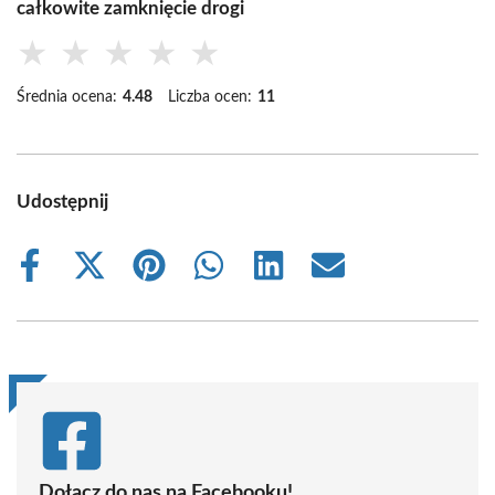
całkowite zamknięcie drogi
★
★
★
★
★
Średnia ocena:
4.48
Liczba ocen:
11
Udostępnij
Share
Share
Share
Share
Share
Share
on
on
on
on
on
on
Facebook
X
Pinterest
WhatsApp
LinkedIn
Email
(Twitter)
Dołącz do nas na Facebooku!