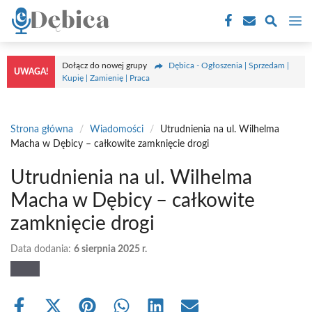
Przejdź
M
do
treści
Dołącz do nowej grupy
Dębica - Ogłoszenia | Sprzedam |
UWAGA!
Kupię | Zamienię | Praca
Strona główna
/
Wiadomości
/
Utrudnienia na ul. Wilhelma
Macha w Dębicy – całkowite zamknięcie drogi
Utrudnienia na ul. Wilhelma
Macha w Dębicy – całkowite
zamknięcie drogi
Data dodania:
6 sierpnia 2025 r.
Share
Share
Share
Share
Share
Share