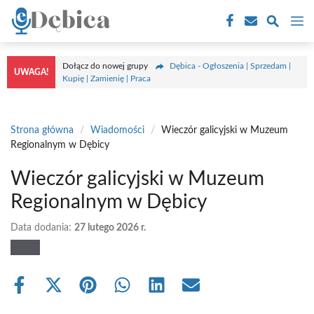
Przejdź
M
do
treści
Dołącz do nowej grupy
Dębica - Ogłoszenia | Sprzedam |
UWAGA!
Kupię | Zamienię | Praca
Strona główna
/
Wiadomości
/
Wieczór galicyjski w Muzeum
Regionalnym w Dębicy
Wieczór galicyjski w Muzeum
Regionalnym w Dębicy
Data dodania:
27 lutego 2026 r.
Share
Share
Share
Share
Share
Share
on
on
on
on
on
on
Facebook
X
Pinterest
WhatsApp
LinkedIn
Email