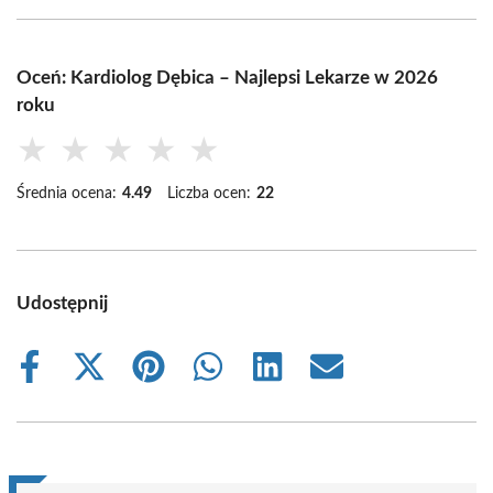
Oceń: Kardiolog Dębica – Najlepsi Lekarze w 2026
roku
★
★
★
★
★
Średnia ocena:
4.49
Liczba ocen:
22
Udostępnij
Share
Share
Share
Share
Share
Share
on
on
on
on
on
on
Facebook
X
Pinterest
WhatsApp
LinkedIn
Email
(Twitter)