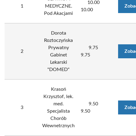
10.00
1
MEDYCZNE.
Zoba
10.00
Pod Akacjami
Dorota
Roztoczyńska
Prywatny
9.75
2
Zoba
Gabinet
9.75
Lekarski
"DOMED"
Krasoń
Krzysztof, lek.
med.
9.50
3
Zoba
Specjalista
9.50
Chorób
Wewnetrznych