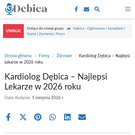
Przejdź
M
do
treści
Dołącz do nowej grupy
Dębica - Ogłoszenia | Sprzedam |
UWAGA!
Kupię | Zamienię | Praca
Strona główna
/
Firmy
/
Zdrowie
/
Kardiolog Dębica – Najlepsi
Lekarze w 2026 roku
Kardiolog Dębica – Najlepsi
Lekarze w 2026 roku
Data dodania:
1 sierpnia 2026 r.
Share
Share
Share
Share
Share
Share
on
on
on
on
on
on
Facebook
X
Pinterest
WhatsApp
LinkedIn
Email
(Twitter)