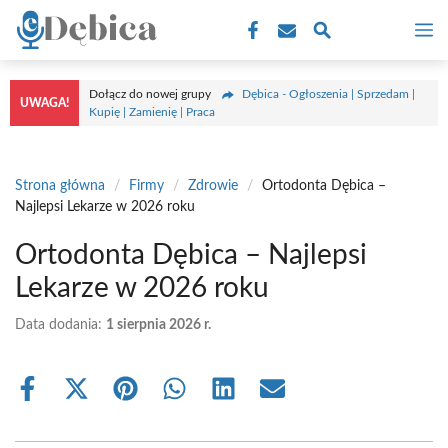
Przejdź
M
do
treści
Dołącz do nowej grupy
Dębica - Ogłoszenia | Sprzedam |
UWAGA!
Kupię | Zamienię | Praca
Strona główna
/
Firmy
/
Zdrowie
/
Ortodonta Dębica –
Najlepsi Lekarze w 2026 roku
Ortodonta Dębica – Najlepsi
Lekarze w 2026 roku
Data dodania:
1 sierpnia 2026 r.
Share
Share
Share
Share
Share
Share
on
on
on
on
on
on
Facebook
X
Pinterest
WhatsApp
LinkedIn
Email
(Twitter)