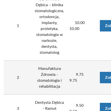
Dębica – klinika
stomatologiczna,
ortodoncja,
implanty,
10.00
1
Zob
protetyka,
10.00
stomatologia w
narkozie,
dentysta,
stomatolog
Manufaktura
Zdrowia -
9.75
2
Zob
stomatologia i
9.75
rehabilitacja
Dentysta Dębica
9.50
3
- Ramut
Zob