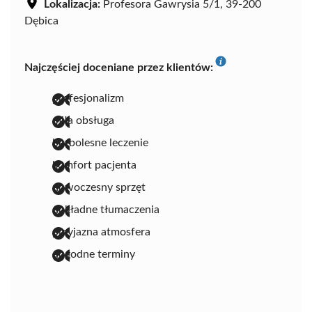
Lokalizacja:
Profesora Gawrysia 5/1, 39-200
Dębica
Najczęściej doceniane przez klientów:
profesjonalizm
miła obsługa
bezbolesne leczenie
komfort pacjenta
nowoczesny sprzęt
dokładne tłumaczenia
przyjazna atmosfera
dogodne terminy