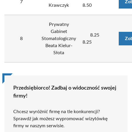
7
Zob
Krawczyk
8.50
Prywatny
Gabinet
8.25
8
Stomatologiczny
Zob
8.25
Beata Kielur-
Słota
Przedsiębiorco! Zadbaj o widoczność swojej
firmy!
Chcesz wyróżnić firmę na tle konkurencji?
Sprawdź jak możesz wypromować wizytówkę
firmy w naszym serwisie.