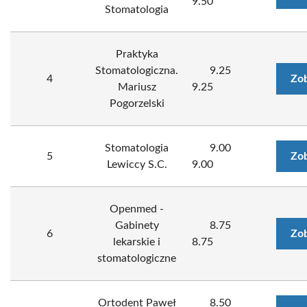
9.50
Stomatologia
Praktyka
Stomatologiczna.
9.25
4
Zob
Mariusz
9.25
Pogorzelski
Stomatologia
9.00
5
Zob
Lewiccy S.C.
9.00
Openmed -
Gabinety
8.75
6
Zob
lekarskie i
8.75
stomatologiczne
Ortodent Paweł
8.50