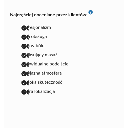
Najczęściej doceniane przez klientów:
profesjonalizm
miła obsługa
ulga w bólu
relaksujący masaż
indywidualne podejście
przyjazna atmosfera
wysoka skuteczność
dobra lokalizacja