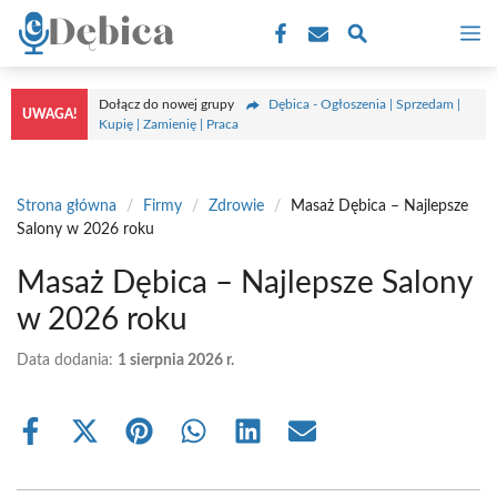
Przejdź
M
do
treści
Dołącz do nowej grupy
Dębica - Ogłoszenia | Sprzedam |
UWAGA!
Kupię | Zamienię | Praca
Strona główna
/
Firmy
/
Zdrowie
/
Masaż Dębica – Najlepsze
Salony w 2026 roku
Masaż Dębica – Najlepsze Salony
w 2026 roku
Data dodania:
1 sierpnia 2026 r.
Share
Share
Share
Share
Share
Share
on
on
on
on
on
on
Facebook
X
Pinterest
WhatsApp
LinkedIn
Email
(Twitter)