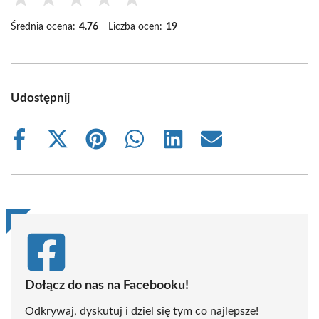
Średnia ocena:
4.76
Liczba ocen:
19
Udostępnij
Share
Share
Share
Share
Share
Share
on
on
on
on
on
on
Facebook
X
Pinterest
WhatsApp
LinkedIn
Email
(Twitter)
Dołącz do nas na Facebooku!
Odkrywaj, dyskutuj i dziel się tym co najlepsze!