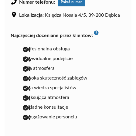
Numer telefonu:
Pokaż numer
Lokalizacja:
Księdza Nosala 4/5, 39-200 Dębica
Najczęściej doceniane przez klientów:
profesjonalna obsługa
indywidualne podejście
miła atmosfera
wysoka skuteczność zabiegów
duża wiedza specjalistów
relaksująca atmosfera
dokładne konsultacje
zaangażowanie personelu