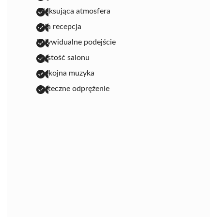
relaksująca atmosfera
miła recepcja
indywidualne podejście
czystość salonu
spokojna muzyka
skuteczne odprężenie