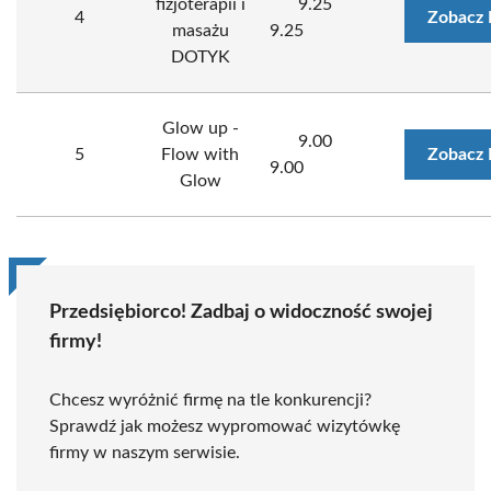
fizjoterapii i
9.25
4
Zobacz 
masażu
9.25
DOTYK
Glow up -
9.00
5
Flow with
Zobacz 
9.00
Glow
Przedsiębiorco! Zadbaj o widoczność swojej
firmy!
Chcesz wyróżnić firmę na tle konkurencji?
Sprawdź jak możesz wypromować wizytówkę
firmy w naszym serwisie.