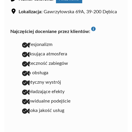
Lokalizacja:
Gawrzyłowska 69A, 39-200 Dębica
Najczęściej doceniane przez klientów:
profesjonalizm
relaksująca atmosfera
skuteczność zabiegów
miła obsługa
estetyczny wystrój
odmładzające efekty
indywidualne podejście
wysoka jakość usług