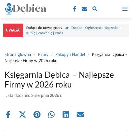
Przejdź
M
do
treści
Dołącz do nowej grupy
Dębica - Ogłoszenia | Sprzedam |
UWAGA!
Kupię | Zamienię | Praca
Strona główna
/
Firmy
/
Zakupy i Handel
/
Księgarnia Dębica –
Najlepsze Firmy w 2026 roku
Księgarnia Dębica – Najlepsze
Firmy w 2026 roku
Data dodania:
3 sierpnia 2026 r.
Share
Share
Share
Share
Share
Share
on
on
on
on
on
on
Facebook
X
Pinterest
WhatsApp
LinkedIn
Email
(Twitter)