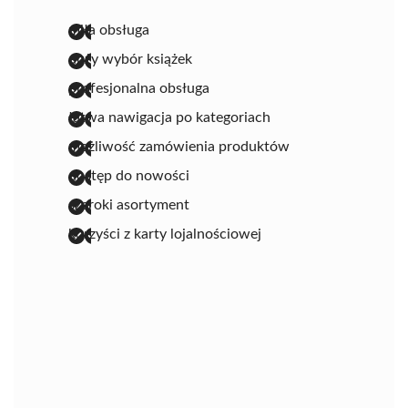
miła obsługa
duży wybór książek
profesjonalna obsługa
łatwa nawigacja po kategoriach
możliwość zamówienia produktów
dostęp do nowości
szeroki asortyment
korzyści z karty lojalnościowej