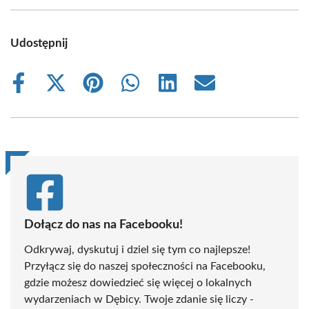
Udostępnij
Share
Share
Share
Share
Share
Share
on
on
on
on
on
on
Facebook
X
Pinterest
WhatsApp
LinkedIn
Email
(Twitter)
Dołącz do nas na Facebooku!
Odkrywaj, dyskutuj i dziel się tym co najlepsze!
Przyłącz się do naszej społeczności na Facebooku,
gdzie możesz dowiedzieć się więcej o lokalnych
wydarzeniach w Dębicy. Twoje zdanie się liczy -