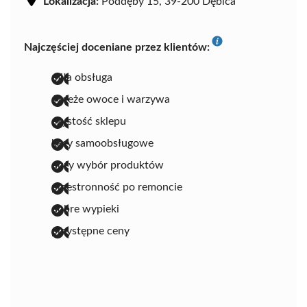
Lokalizacja:
Poddęby 15, 39-200 Dębica
Najczęściej doceniane przez klientów:
miła obsługa
świeże owoce i warzywa
czystość sklepu
kasy samoobsługowe
duży wybór produktów
przestronność po remoncie
dobre wypieki
przystępne ceny