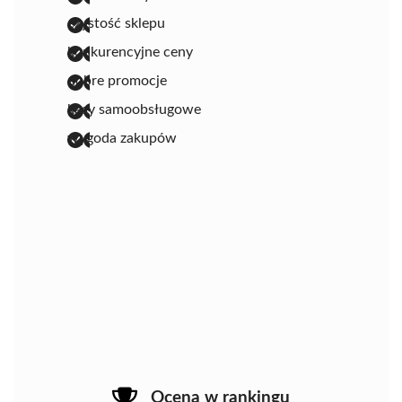
czystość sklepu
konkurencyjne ceny
dobre promocje
kasy samoobsługowe
wygoda zakupów
Ocena w rankingu