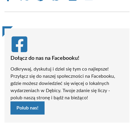
on
on
on
on
on
on
Facebook
X
Pinterest
WhatsApp
LinkedIn
Email
(Twitter)
Dołącz do nas na Facebooku!
Odkrywaj, dyskutuj i dziel się tym co najlepsze!
Przyłącz się do naszej społeczności na Facebooku,
gdzie możesz dowiedzieć się więcej o lokalnych
wydarzeniach w Dębicy. Twoje zdanie się liczy -
polub naszą stronę i bądź na bieżąco!
Polub nas!