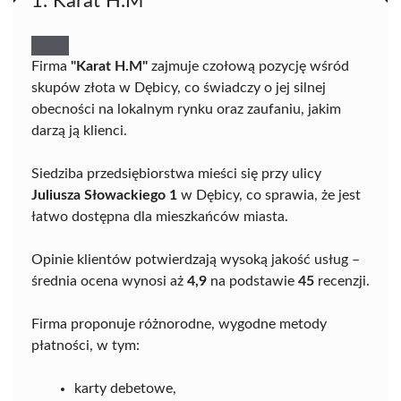
1. Karat H.M
Firma
"Karat H.M"
zajmuje czołową pozycję wśród
skupów złota w Dębicy, co świadczy o jej silnej
obecności na lokalnym rynku oraz zaufaniu, jakim
darzą ją klienci.
Siedziba przedsiębiorstwa mieści się przy ulicy
Juliusza Słowackiego 1
w Dębicy, co sprawia, że jest
łatwo dostępna dla mieszkańców miasta.
Opinie klientów potwierdzają wysoką jakość usług –
średnia ocena wynosi aż
4,9
na podstawie
45
recenzji.
Firma proponuje różnorodne, wygodne metody
płatności, w tym:
karty debetowe,