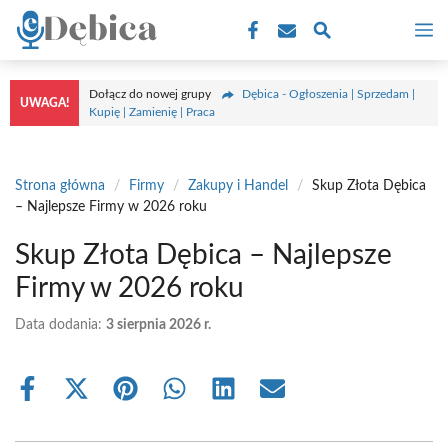
Przejdź
M
do
treści
Dołącz do nowej grupy
Dębica - Ogłoszenia | Sprzedam |
UWAGA!
Kupię | Zamienię | Praca
Strona główna
/
Firmy
/
Zakupy i Handel
/
Skup Złota Dębica
– Najlepsze Firmy w 2026 roku
Skup Złota Dębica – Najlepsze
Firmy w 2026 roku
Data dodania:
3 sierpnia 2026 r.
Share
Share
Share
Share
Share
Share
on
on
on
on
on
on
Facebook
X
Pinterest
WhatsApp
LinkedIn
Email
(Twitter)