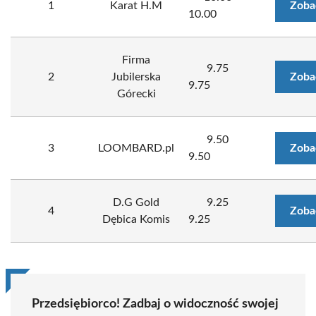
1
Karat H.M
Zoba
10.00
Firma
9.75
2
Jubilerska
Zoba
9.75
Górecki
9.50
3
LOOMBARD.pl
Zoba
9.50
D.G Gold
9.25
4
Zoba
Dębica Komis
9.25
Przedsiębiorco! Zadbaj o widoczność swojej