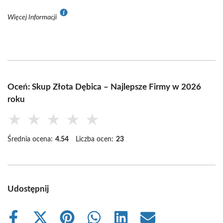
Więcej Informacji
Oceń: Skup Złota Dębica – Najlepsze Firmy w 2026
roku
★
★
★
★
★
Średnia ocena:
4.54
Liczba ocen:
23
Udostępnij
Share
Share
Share
Share
Share
Share