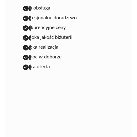
miła obsługa
profesjonalne doradztwo
konkurencyjne ceny
wysoka jakość biżuterii
szybka realizacja
pomoc w doborze
dobra oferta