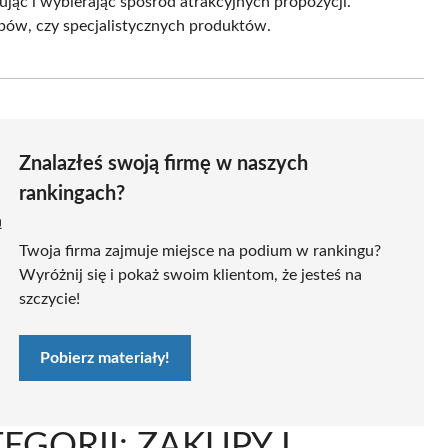
ąc i wybierając spośród atrakcyjnych propozycji.
upów, czy specjalistycznych produktów.
Znalazłeś swoją firmę w naszych
rankingach?
ą
Twoja firma zajmuje miejsce na podium w rankingu?
Wyróżnij się i pokaż swoim klientom, że jesteś na
szczycie!
Pobierz materiały!
EGORII: ZAKUPY I