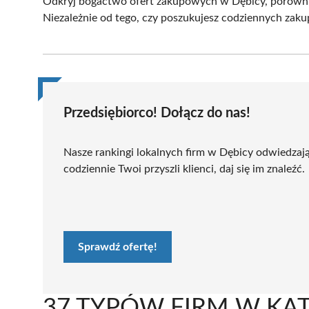
Odkryj bogactwo ofert zakupowych w Dębicy, porównuj
Niezależnie od tego, czy poszukujesz codziennych zak
Przedsiębiorco! Dołącz do nas!
Nasze rankingi lokalnych firm w Dębicy odwiedzaj
codziennie Twoi przyszli klienci, daj się im znaleźć.
Sprawdź ofertę!
37 TYPÓW FIRM W KAT