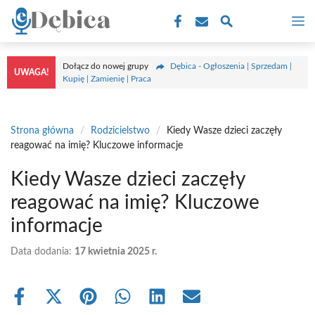
Przejdź
M
do
treści
Dołącz do nowej grupy
Dębica - Ogłoszenia | Sprzedam |
UWAGA!
Kupię | Zamienię | Praca
Strona główna
/
Rodzicielstwo
/
Kiedy Wasze dzieci zaczęły
reagować na imię? Kluczowe informacje
Kiedy Wasze dzieci zaczęły
reagować na imię? Kluczowe
informacje
Data dodania:
17 kwietnia 2025 r.
Share
Share
Share
Share
Share
Share
on
on
on
on
on
on