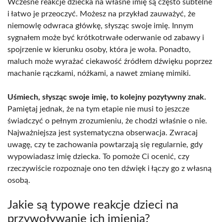
Wczesne reakcje dziecka na własne imię są często subtelne
i łatwo je przeoczyć. Możesz na przykład zauważyć, że
niemowlę odwraca główkę, słysząc swoje imię. Innym
sygnałem może być krótkotrwałe oderwanie od zabawy i
spojrzenie w kierunku osoby, która je woła. Ponadto,
maluch może wyrażać ciekawość źródłem dźwięku poprzez
machanie rączkami, nóżkami, a nawet zmianę mimiki.
Uśmiech, słysząc swoje imię, to kolejny pozytywny znak.
Pamiętaj jednak, że na tym etapie nie musi to jeszcze
świadczyć o pełnym zrozumieniu, że chodzi właśnie o nie.
Najważniejsza jest systematyczna obserwacja. Zwracaj
uwagę, czy te zachowania powtarzają się regularnie, gdy
wypowiadasz imię dziecka. To pomoże Ci ocenić, czy
rzeczywiście rozpoznaje ono ten dźwięk i łączy go z własną
osobą.
Jakie są typowe reakcje dzieci na
przywoływanie ich imienia?