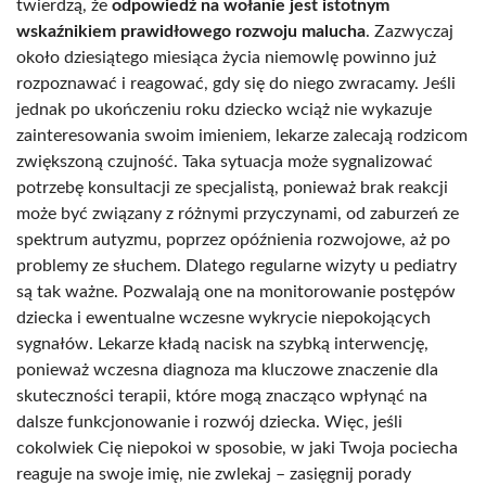
twierdzą, że
odpowiedź na wołanie jest istotnym
wskaźnikiem prawidłowego rozwoju malucha
. Zazwyczaj
około dziesiątego miesiąca życia niemowlę powinno już
rozpoznawać i reagować, gdy się do niego zwracamy. Jeśli
jednak po ukończeniu roku dziecko wciąż nie wykazuje
zainteresowania swoim imieniem, lekarze zalecają rodzicom
zwiększoną czujność. Taka sytuacja może sygnalizować
potrzebę konsultacji ze specjalistą, ponieważ brak reakcji
może być związany z różnymi przyczynami, od zaburzeń ze
spektrum autyzmu, poprzez opóźnienia rozwojowe, aż po
problemy ze słuchem. Dlatego regularne wizyty u pediatry
są tak ważne. Pozwalają one na monitorowanie postępów
dziecka i ewentualne wczesne wykrycie niepokojących
sygnałów. Lekarze kładą nacisk na szybką interwencję,
ponieważ wczesna diagnoza ma kluczowe znaczenie dla
skuteczności terapii, które mogą znacząco wpłynąć na
dalsze funkcjonowanie i rozwój dziecka. Więc, jeśli
cokolwiek Cię niepokoi w sposobie, w jaki Twoja pociecha
reaguje na swoje imię, nie zwlekaj – zasięgnij porady