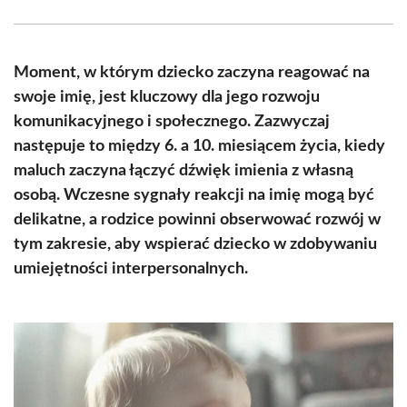
Facebook
X
Pinterest
WhatsApp
LinkedIn
Email
(Twitter)
Moment, w którym dziecko zaczyna reagować na
swoje imię, jest kluczowy dla jego rozwoju
komunikacyjnego i społecznego. Zazwyczaj
następuje to między 6. a 10. miesiącem życia, kiedy
maluch zaczyna łączyć dźwięk imienia z własną
osobą. Wczesne sygnały reakcji na imię mogą być
delikatne, a rodzice powinni obserwować rozwój w
tym zakresie, aby wspierać dziecko w zdobywaniu
umiejętności interpersonalnych.