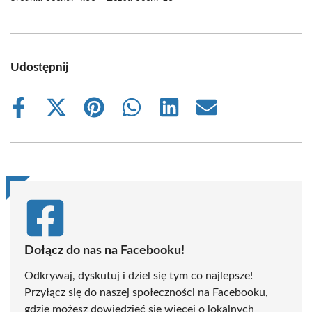
Udostępnij
Share
Share
Share
Share
Share
Share
on
on
on
on
on
on
Facebook
X
Pinterest
WhatsApp
LinkedIn
Email
(Twitter)
Dołącz do nas na Facebooku!
Odkrywaj, dyskutuj i dziel się tym co najlepsze!
Przyłącz się do naszej społeczności na Facebooku,
gdzie możesz dowiedzieć się więcej o lokalnych