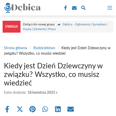
Przejdź
M
do
treści
Dołącz do nowej grupy
Dębica - Ogłoszenia | Sprzedam |
UWAGA!
Kupię | Zamienię | Praca
Strona główna
/
Rodzicielstwo
/
Kiedy jest Dzień Dziewczyny w
związku? Wszystko, co musisz wiedzieć
Kiedy jest Dzień Dziewczyny w
związku? Wszystko, co musisz
wiedzieć
Data dodania:
18 kwietnia 2025 r.
Share
Share
Share
Share
Share
Share
on
on
on
on
on
on