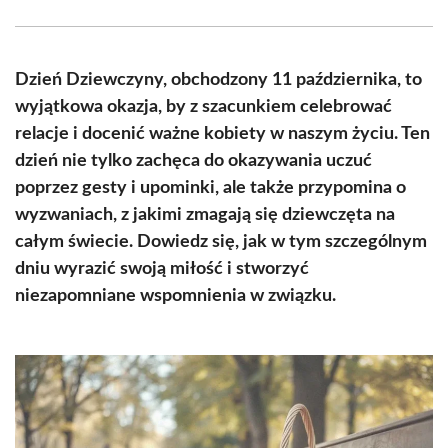
Facebook
X
Pinterest
WhatsApp
LinkedIn
Email
(Twitter)
Dzień Dziewczyny, obchodzony 11 października, to
wyjątkowa okazja, by z szacunkiem celebrować
relacje i docenić ważne kobiety w naszym życiu. Ten
dzień nie tylko zachęca do okazywania uczuć
poprzez gesty i upominki, ale także przypomina o
wyzwaniach, z jakimi zmagają się dziewczęta na
całym świecie. Dowiedz się, jak w tym szczególnym
dniu wyrazić swoją miłość i stworzyć
niezapomniane wspomnienia w związku.