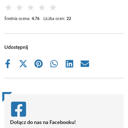
★
★
★
★
★
Średnia ocena:
4.76
Liczba ocen:
22
Udostępnij
Share
Share
Share
Share
Share
Share
on
on
on
on
on
on
Facebook
X
Pinterest
WhatsApp
LinkedIn
Email
(Twitter)
Dołącz do nas na Facebooku!