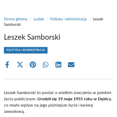
Strona główna
/
Ludzie
/
Polityka i administracja
/
Leszek
Samborski
Leszek Samborski
POLITYKA I ADMINISTRACJA
Share
Share
Share
Share
Share
Share
on
on
on
on
on
on
Facebook
X
Pinterest
WhatsApp
LinkedIn
Email
(Twitter)
Leszek Samborski to postać o wielkim znaczeniu w polskim
życiu publicznym.
Urodził się 19 maja 1955 roku w Dębicy
,
co miało wpływ na jego późniejsze życie i karierę
zawodową.