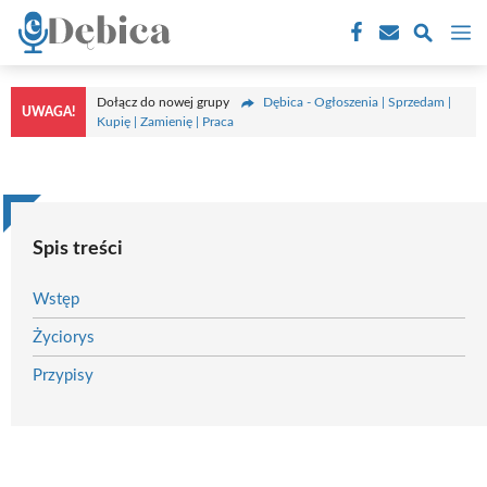
Przejdź
M
do
treści
Dołącz do nowej grupy
Dębica - Ogłoszenia | Sprzedam |
UWAGA!
Kupię | Zamienię | Praca
Spis treści
Wstęp
Życiorys
Przypisy