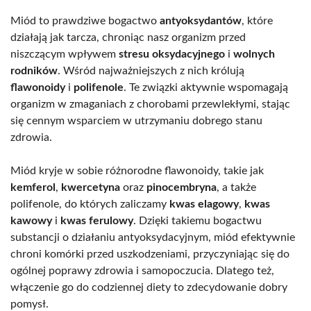
Miód to prawdziwe bogactwo
antyoksydantów
, które
działają jak tarcza, chroniąc nasz organizm przed
niszczącym wpływem
stresu oksydacyjnego
i
wolnych
rodników
. Wśród najważniejszych z nich królują
flawonoidy
i
polifenole
. Te związki aktywnie wspomagają
organizm w zmaganiach z chorobami przewlekłymi, stając
się cennym wsparciem w utrzymaniu dobrego stanu
zdrowia.
Miód kryje w sobie różnorodne flawonoidy, takie jak
kemferol
,
kwercetyna
oraz
pinocembryna
, a także
polifenole, do których zaliczamy
kwas elagowy
,
kwas
kawowy
i
kwas ferulowy
. Dzięki takiemu bogactwu
substancji o działaniu antyoksydacyjnym, miód efektywnie
chroni komórki przed uszkodzeniami, przyczyniając się do
ogólnej poprawy zdrowia i samopoczucia. Dlatego też,
włączenie go do codziennej diety to zdecydowanie dobry
pomysł.