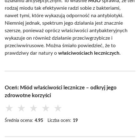
działaniu antyseptycznym. To właśnie
MGO
sprawia, że ten
rodzaj miodu tak efektywnie radzi sobie z bakteriami,
nawet tymi, które wykazują odporność na antybiotyki.
Niemniej jednak, spektrum jego działania jest znacznie
szersze, ponieważ oprócz właściwości antybakteryjnych
wykazuje on również działanie przeciwgrzybicze i
przeciwwirusowe. Można śmiało powiedzieć, że to
prawdziwy dar natury o
właściwościach leczniczych
.
Oceń: Miód właściwości lecznicze – odkryj jego
zdrowotne korzyści
★
★
★
★
★
Średnia ocena:
4.95
Liczba ocen:
19