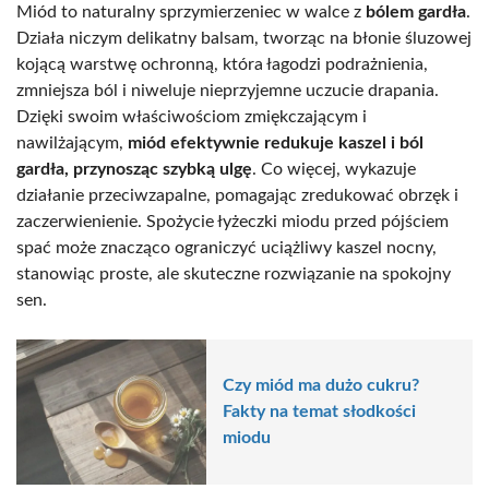
Miód to naturalny sprzymierzeniec w walce z
bólem gardła
.
Działa niczym delikatny balsam, tworząc na błonie śluzowej
kojącą warstwę ochronną, która łagodzi podrażnienia,
zmniejsza ból i niweluje nieprzyjemne uczucie drapania.
Dzięki swoim właściwościom zmiękczającym i
nawilżającym,
miód efektywnie redukuje kaszel i ból
gardła, przynosząc szybką ulgę
. Co więcej, wykazuje
działanie przeciwzapalne, pomagając zredukować obrzęk i
zaczerwienienie. Spożycie łyżeczki miodu przed pójściem
spać może znacząco ograniczyć uciążliwy kaszel nocny,
stanowiąc proste, ale skuteczne rozwiązanie na spokojny
sen.
Czy miód ma dużo cukru?
Fakty na temat słodkości
miodu