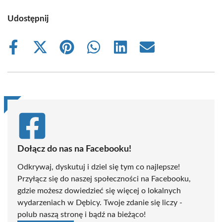
Udostępnij
Share
Share
Share
Share
Share
Share
on
on
on
on
on
on
Facebook
X
Pinterest
WhatsApp
LinkedIn
Email
(Twitter)
Dołącz do nas na Facebooku!
Odkrywaj, dyskutuj i dziel się tym co najlepsze!
Przyłącz się do naszej społeczności na Facebooku,
gdzie możesz dowiedzieć się więcej o lokalnych
wydarzeniach w Dębicy. Twoje zdanie się liczy -
polub naszą stronę i bądź na bieżąco!