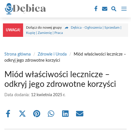
Przejdź
M
do
treści
Dołącz do nowej grupy
Dębica - Ogłoszenia | Sprzedam |
UWAGA!
Kupię | Zamienię | Praca
Strona główna
/
Zdrowie i Uroda
/
Miód właściwości lecznicze –
odkryj jego zdrowotne korzyści
Miód właściwości lecznicze –
odkryj jego zdrowotne korzyści
Data dodania:
12 kwietnia 2025 r.
Share
Share
Share
Share
Share
Share
on
on
on
on
on
on
Facebook
X
Pinterest
WhatsApp
LinkedIn
Email
(Twitter)