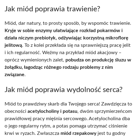
Jak miód poprawia trawienie?
Miód, dar natury, to prosty sposób, by wspomóc trawienie.
Kryje w sobie enzymy ułatwiające rozkład pokarmów i
działa niczym prebiotyk, odżywiając korzystną mikroflorę
jelitową
. To z kolei przekłada się na sprawniejszą pracę jelit
i ich regularność. Weźmy na przykład miód akacjowy –
oprócz wymienionych zalet,
pobudza on produkcję śluzu w
żołądku, łagodząc różnego rodzaju problemy z nim
związane
.
Jak miód poprawia wydolność serca?
Miód to prawdziwy skarb dla Twojego serca! Zawdzięcza to
obecności
acetylocholiny i potasu
, dwóm sprzymierzeńcom
prawidłowej pracy mięśnia sercowego. Acetylocholina dba
o jego regularny rytm, a potas pomaga utrzymać ciśnienie
krwi w ryzach. Zwłaszcza
miód rzepakowy
jest tu godny