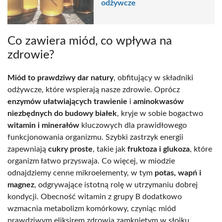
odżywcze
Co zawiera miód, co wpływa na
zdrowie?
Miód to prawdziwy dar natury
, obfitujący w składniki
odżywcze, które wspierają nasze zdrowie. Oprócz
enzymów ułatwiających trawienie
i
aminokwasów
niezbędnych do budowy białek
, kryje w sobie bogactwo
witamin i minerałów
kluczowych dla prawidłowego
funkcjonowania organizmu. Szybki zastrzyk energii
zapewniają
cukry proste
, takie jak
fruktoza i glukoza
, które
organizm łatwo przyswaja. Co więcej, w miodzie
odnajdziemy cenne mikroelementy, w tym
potas, wapń i
magnez
, odgrywające istotną rolę w utrzymaniu dobrej
kondycji. Obecność witamin z grupy B dodatkowo
wzmacnia metabolizm komórkowy, czyniąc miód
prawdziwym eliksirem zdrowia zamkniętym w słoiku.