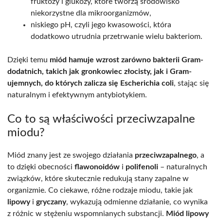
fruktozy i glukozy, które tworzą środowisko
niekorzystne dla mikroorganizmów,
niskiego pH, czyli jego kwasowości, która
dodatkowo utrudnia przetrwanie wielu bakteriom.
Dzięki temu
miód hamuje wzrost zarówno bakterii Gram-
dodatnich, takich jak gronkowiec złocisty, jak i Gram-
ujemnych, do których zalicza się Escherichia coli
, stając się
naturalnym i efektywnym antybiotykiem.
Co to są właściwości przeciwzapalne
miodu?
Miód znany jest ze swojego działania
przeciwzapalnego
, a
to dzięki obecności
flawonoidów
i
polifenoli
– naturalnych
związków, które skutecznie redukują stany zapalne w
organizmie. Co ciekawe, różne rodzaje miodu, takie jak
lipowy
i
gryczany
, wykazują odmienne działanie, co wynika
z różnic w stężeniu wspomnianych substancji.
Miód lipowy